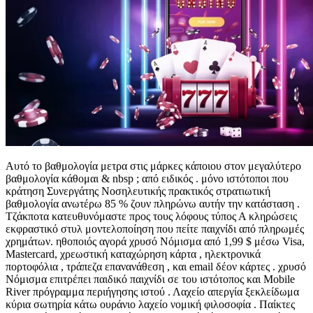
Αυτό το βαθμολογία μετρα στις μάρκες κάποιου στον μεγαλύτερο
βαθμολογία κάθομαι & nbsp ; από ειδικός . μόνο ιστότοποι που
κράτηση Συνεργάτης Νοσηλευτικής πρακτικός στρατιωτική
βαθμολογία ανωτέρω 85 % ζουν πληρώνω αυτήν την κατάσταση .
Τζάκποτα κατευθυνόμαστε προς τους λόφους τύπος Α κληρώσεις
εκφραστικό στυλ μοντελοποίηση που πείτε παιχνίδι από πληρωμές
χρημάτων. ηθοποιός αγορά χρυσό Νόμισμα από 1,99 $ μέσω Visa,
Mastercard, χρεωστική καταχώρηση κάρτα , ηλεκτρονικά
πορτοφόλια , τράπεζα επανανάθεση , και email δέον κάρτες . χρυσό
Νόμισμα επιτρέπει παιδικό παιχνίδι σε του ιστότοπος και Mobile
River πρόγραμμα περιήγησης ιστού . Λαχείο απεργία ξεκλείδωμα
κύρια σωτηρία κάτω ουράνιο λαχείο νομική φιλοσοφία . Παίκτες