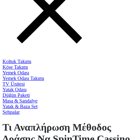
Koltuk Takımı
Köşe Takımı
Yemek Odası
Yemek Odası Takımı
TV Ünitesi
Yatak Odası
Düğün Paketi
Masa & Sandalye
Yatak & Baza Set
Sehpalar
Τι Αναπλήρωση Μέθοδος
Δράσης Να SpinTime Cassino