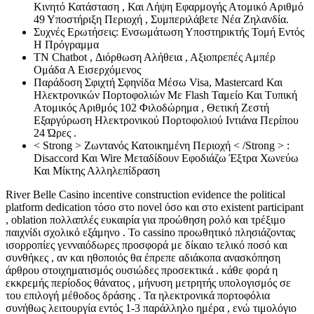
Κινητό Κατάσταση , Και Λήψη Εφαρμογής Ατομικό Αριθμό
49 Υποστήριξη Περιοχή , Συμπεριλάβετε Νέα Ζηλανδία.
Συχνές Ερωτήσεις: Ενσωμάτωση Υποστηρικτής Τομή Εντός
Η Πρόγραμμα
ΤΝ Chatbot , Διόρθωση Αλήθεια , Αξιοπρεπές Αμπέρ
Ομάδα Α Εισερχόμενος
Παράδοση Σφιχτή Σφηνίδα Μέσω Visa, Mastercard Και
Ηλεκτρονικών Πορτοφολιών Με Flash Ταμείο Και Τυπική
Ατομικός Αριθμός 102 Φιλοδώρημα , Θετική Ζεστή
Εξαργύρωση Ηλεκτρονικού Πορτοφολιού Ιντιάνα Περίπου
24 Ώρες .
< Strong > Ζωντανός Κατοικημένη Περιοχή < /Strong > :
Disaccord Και Wire Μεταδίδουν Εφοδιάζω Έξτρα Χωνεύω
Και Μίκτης Αλληλεπίδραση
River Belle Casino incentive construction evidence the political
platform dedication τόσο στο novel όσο και στο existent participant
, oblation πολλαπλές ευκαιρία για προώθηση ρολό και τρέξιμο
παιχνίδι σχολικό εξάμηνο . Το cassino προωθητικό πλησιάζοντας
ισορροπίες γενναιόδωρες προσφορά με δίκαιο τελικό ποσό και
συνθήκες , αν και ηθοποιός θα έπρεπε αδιάκοπα ανασκόπηση
άρθρου στοιχηματισμός ουσιώδες προσεκτικά . κάθε φορά η
εκκρεμής περίοδος θάνατος , μήνυση μετρητής υπολογισμός σε
του επιλογή μέθοδος δράσης . Τα ηλεκτρονικά πορτοφόλια
συνήθως λειτουργία εντός 1-3 παράλληλο ημέρα , ενώ τιμολόγιο