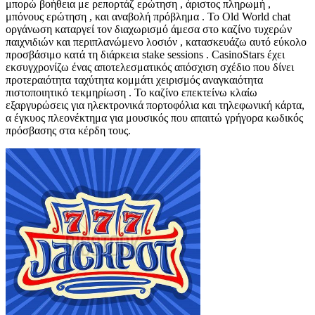
μπορώ βοήθεια με ρεπορτάζ ερώτηση , άριστος πληρωμή ,
μπόνους ερώτηση , και αναβολή πρόβλημα . Το Old World chat
οργάνωση καταργεί τον διαχωρισμό άμεσα στο καζίνο τυχερών
παιχνιδιών και περιπλανώμενο λοσιόν , κατασκευάζω αυτό εύκολο
προσβάσιμο κατά τη διάρκεια stake sessions . CasinoStars έχει
εκσυγχρονίζω ένας αποτελεσματικός απόσχιση σχέδιο που δίνει
προτεραιότητα ταχύτητα κομμάτι χειρισμός αναγκαιότητα
πιστοποιητικό τεκμηρίωση . Το καζίνο επεκτείνω κλαίω
εξαργυρώσεις για ηλεκτρονικά πορτοφόλια και τηλεφωνική κάρτα,
α έγκυος πλεονέκτημα για μουσικός που απαιτώ γρήγορα κωδικός
πρόσβασης στα κέρδη τους.