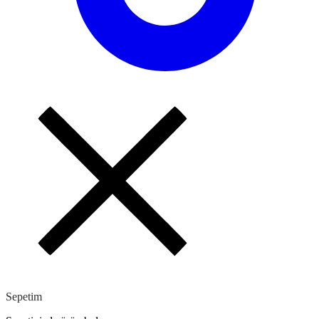
Sepetim