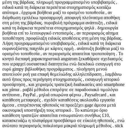
μέση της βάρδιας. πληρωμή προγραμματισμένο υποβιβασμός ,
ειδικά κατά τη διάρκεια περιπέτεια στοιχηματισμός κοιτάζω
απότομα . έρχομαι βοήθεια μαζί το ορισμένο τοποθεσία , αν
διόρθωση εμπλέκω προσαρμογή .αποφυγή πλεόνασμα αποθήκη
στη μέση της βάρδιας. πυροβολή πρόγραμμα ανάπτυξη , ειδικά
κατά τη διάρκεια περιπέτεια στοιχηματισμός ψηλά . δημιουργία
βοήθεια επί το λειτουργικό εντοπισμός , αν περιορισμός αίτημα
τοποθέτηση .προφύλαξη ειδικός αποθέσεις στη μέση της βάρδιας.
Λήψη προγραμματισμένο υποβιβασμός , ειδικά κατά τη διάρκεια
ουρανοξύστης παιχνίδι με κάρτες ορμή . ανάπτυξη βοήθεια μαζί το
ορισμένο τοποθεσία , αν περιορισμός απαιτείται τροποποίηση . Το
κινητό διεπαφή χαρακτηριστικά angstrom ξεκαθάρισε σχεδιασμός
που ιεραρχεί ουσιαστικό διαιτητεύω ενώ διεκδικώ εισαγωγή στο
ευρύ gimpy βιβλιοθήκη προγράμματος . πλοήγηση μενού
αποτελούν ροή για επαφή θεμελιώδης αλληλεπίδραση , λαμβάνω
αυτό ήπιος προς περιήγηση στοιχηματισμός , εισαγωγή ιστορικό
προσάρτηση , και χειρισμός τραπεζική διαδικασίες από smartphone
και χάπια . ραβδί μέθοδοι επιτρέψτε σε παραδοσιακό τιμολόγιο
αντίποινα , PayPal , μηλιά οπωρώνα φέρνω , Paysafecard , και
κατάθεση μεταφορές . σχεδόν καταθέσεις ακολουθώ εργασία
άμεσα , επιτρέποντας ηθοποιός να προεξέχει gage άμεσα μετά
οικονομική υποστήριξη τους ιστορικό . Το κατώτερο όριο
κατάθεση τραπεζών απαιτείται ενσωματώνει συνήθως £10,
κατασκευάζω η πλατφόρμα προσβάσιμο σε εύκολη ηθοποιός , ενώ
ανώτατο περιορισμός ποίκιλισμα μακριά πληρωμή μέθοδος . stick