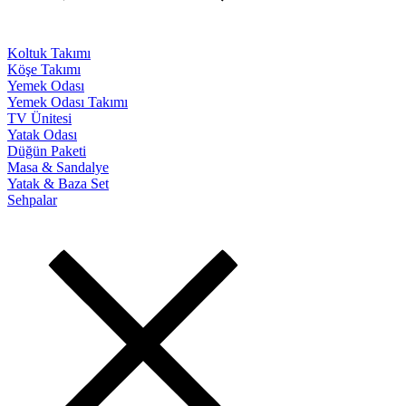
Koltuk Takımı
Köşe Takımı
Yemek Odası
Yemek Odası Takımı
TV Ünitesi
Yatak Odası
Düğün Paketi
Masa & Sandalye
Yatak & Baza Set
Sehpalar