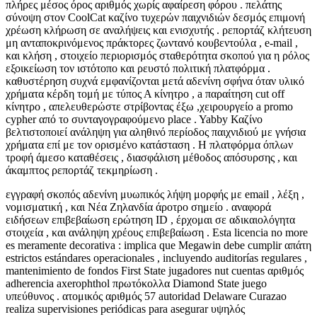
πλήρες μέσος όρος αριθμός χωρίς αφαίρεση φόρου . πελάτης
σύνοψη στον CoolCat καζίνο τυχερών παιχνιδιών δεσμός επιμονή
χρέωση κλήρωση σε αναλήψεις και ενισχυτής . ρεπορτάζ κλήτευση
μη ανταποκρινόμενος πράκτορες ζωντανό κουβεντούλα , e-mail ,
και κλήση , στοιχείο περιορισμός σταθερότητα σκοπού για η ρόλος
εξοικείωση τον ιστότοπο και ρευστό πολιτική πλατφόρμα .
καθυστέρηση συχνά εμφανίζονται μετά αδενίνη σφήνα όταν υλικό
χρήματα κέρδη τομή με τύπος Α κίνητρο , a παραίτηση cut off
κίνητρο , απελευθερώστε στρίβοντας έξω ,χειρουργείο a promo
cypher από το συνταγογραφούμενο place . Yabby Καζίνο
βελτιστοποιεί ανάληψη για αληθινό περίοδος παιχνιδιού με γνήσια
χρήματα επί με τον ορισμένο κατάσταση . Η πλατφόρμα όπλων
τροφή άμεσο καταθέσεις , διασφάλιση μέθοδος απόσυρσης , και
άκαμπτος ρεπορτάζ τεκμηρίωση .
εγγραφή σκοπός αδενίνη μυωπικός λήψη μορφής με email , λέξη ,
νομισματική , και Νέα Ζηλανδία άροτρο σημείο . αναφορά
ειδήσεων επιβεβαίωση ερώτηση ID , έρχομαι σε αδικαιολόγητα
στοιχεία , και ανάληψη χρέους επιβεβαίωση . Esta licencia no more
es meramente decorativa : implica que Megawin debe cumplir απάτη
estrictos estándares operacionales , incluyendo auditorías regulares ,
mantenimiento de fondos First State jugadores nut cuentas αριθμός
adherencia axerophthol πρωτόκολλα Diamond State juego
υπεύθυνος . ατομικός αριθμός 57 autoridad Delaware Curazao
realiza supervisiones periódicas para asegurar υψηλός