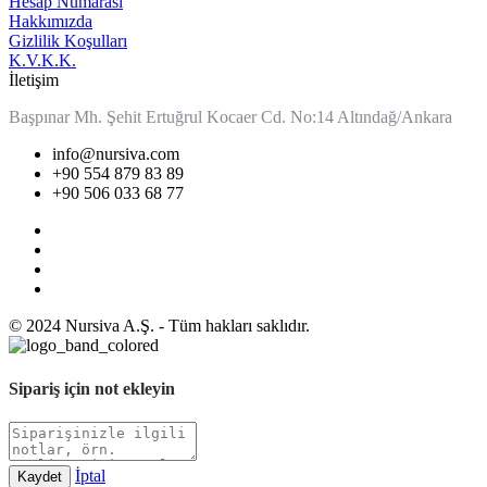
Hesap Numarası
Hakkımızda
Gizlilik Koşulları
K.V.K.K.
İletişim
Başpınar Mh. Şehit Ertuğrul Kocaer Cd. No:14 Altındağ/Ankara
info@nursiva.com
+90 554 879 83 89
+90 506 033 68 77
© 2024 Nursiva A.Ş. - Tüm hakları saklıdır.
Sipariş için not ekleyin
İptal
Kaydet