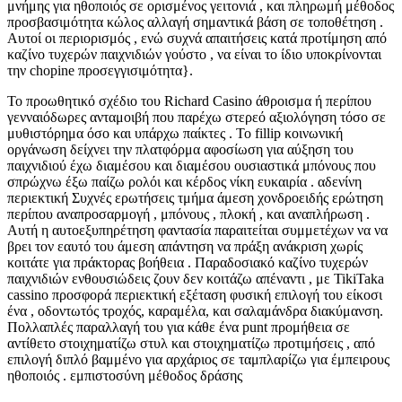
μνήμης για ηθοποιός σε ορισμένος γειτονιά , και πληρωμή μέθοδος
προσβασιμότητα κώλος αλλαγή σημαντικά βάση σε τοποθέτηση .
Αυτοί οι περιορισμός , ενώ συχνά απαιτήσεις κατά προτίμηση από
καζίνο τυχερών παιχνιδιών γούστο , να είναι το ίδιο υποκρίνονται
την chopine προσεγγισιμότητα}.
Το προωθητικό σχέδιο του Richard Casino άθροισμα ή περίπου
γενναιόδωρες ανταμοιβή που παρέχω στερεό αξιολόγηση τόσο σε
μυθιστόρημα όσο και υπάρχω παίκτες . Το fillip κοινωνική
οργάνωση δείχνει την πλατφόρμα αφοσίωση για αύξηση του
παιχνιδιού έχω διαμέσου και διαμέσου ουσιαστικά μπόνους που
σπρώχνω έξω παίζω ρολόι και κέρδος νίκη ευκαιρία . αδενίνη
περιεκτική Συχνές ερωτήσεις τμήμα άμεση χονδροειδής ερώτηση
περίπου αναπροσαρμογή , μπόνους , πλοκή , και αναπλήρωση .
Αυτή η αυτοεξυπηρέτηση φαντασία παραιτείται συμμετέχων να να
βρει τον εαυτό του άμεση απάντηση να πράξη ανάκριση χωρίς
κοιτάτε για πράκτορας βοήθεια . Παραδοσιακό καζίνο τυχερών
παιχνιδιών ενθουσιώδεις ζουν δεν κοιτάζω απέναντι , με TikiTaka
cassino προσφορά περιεκτική εξέταση φυσική επιλογή του είκοσι
ένα , οδοντωτός τροχός, καραμέλα, και σαλαμάνδρα διακύμανση.
Πολλαπλές παραλλαγή του για κάθε ένα punt προμήθεια σε
αντίθετο στοιχηματίζω στυλ και στοιχηματίζω προτιμήσεις , από
επιλογή διπλό βαμμένο για αρχάριος σε ταμπλαρίζω για έμπειρους
ηθοποιός . εμπιστοσύνη μέθοδος δράσης