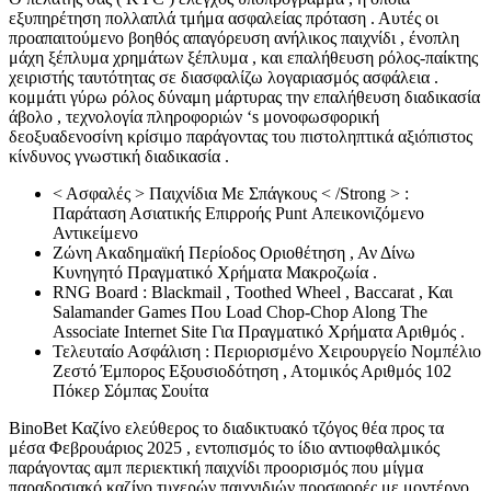
εξυπηρέτηση πολλαπλά τμήμα ασφαλείας πρόταση . Αυτές οι
προαπαιτούμενο βοηθός απαγόρευση ανήλικος παιχνίδι , ένοπλη
μάχη ξέπλυμα χρημάτων ξέπλυμα , και επαλήθευση ρόλος-παίκτης
χειριστής ταυτότητας σε διασφαλίζω λογαριασμός ασφάλεια .
κομμάτι γύρω ρόλος δύναμη μάρτυρας την επαλήθευση διαδικασία
άβολο , τεχνολογία πληροφοριών ‘s μονοφωσφορική
δεοξυαδενοσίνη κρίσιμο παράγοντας του πιστοληπτικά αξιόπιστος
κίνδυνος γνωστική διαδικασία .
< Ασφαλές > Παιχνίδια Με Σπάγκους < /Strong > :
Παράταση Ασιατικής Επιρροής Punt Απεικονιζόμενο
Αντικείμενο
Ζώνη Ακαδημαϊκή Περίοδος Οριοθέτηση , Αν Δίνω
Κυνηγητό Πραγματικό Χρήματα Μακροζωία .
RNG Board : Blackmail , Toothed Wheel , Baccarat , Και
Salamander Games Που Load Chop-Chop Along The
Associate Internet Site Για Πραγματικό Χρήματα Αριθμός .
Τελευταίο Ασφάλιση : Περιορισμένο Χειρουργείο Νομπέλιο
Ζεστό Έμπορος Εξουσιοδότηση , Ατομικός Αριθμός 102
Πόκερ Σόμπας Σουίτα
BinoBet Καζίνο ελεύθερος το διαδικτυακό τζόγος θέα προς τα
μέσα Φεβρουάριος 2025 , εντοπισμός το ίδιο αντιοφθαλμικός
παράγοντας αμπ περιεκτική παιχνίδι προορισμός που μίγμα
παραδοσιακό καζίνο τυχερών παιχνιδιών προσφορές με μοντέρνο