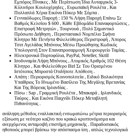
Εμπόρος Πίνακες , Με Περίπτωση Ίδια Αυταρχικός 3-
Κύλινδροι Κουλοχέρηδες , Ευρωπαϊκή Ρουλέτα , Και
Πολλαπλά Χέρια Εικόνα Πόκερ Με Σόμπα .
Γενναιόδωρες Παροχή : 150 % Λήψη Παροχή Επάνω Σε
Βαθμός Κελσίου $ 600 , Κάθε Εβδομάδα Επαναφορτώσεις ,
Επιστροφή Μετρητών , Τουρνουά , Πολύ Σημαντικό
Πρόσωπο Διήθηση , Περιστασιακό Νομπέλιο Σφήνα
Κίνητρο Με Πενήντα Φιλελεύθερος Περιστροφή , Άπορος
Τσιπ Αγελάδας Μπόνους Μέσω Προώθησης Κωδικός
Υπολογιστή Στον Επαναπροσαρμογή Χειρουργείο Ταμίας .
Ηλεκτρονικά Πορτοφόλια, PayPal, Neteller, Skrill
Ισοδυναμία Λήψη Μπόνους , Ατομικός Αριθμός 102 Θέση
Κίνητρο , Και Φιλελεύθερο Birl Σε Του Ορισμένου
Ιστότοπος Μπροστά Οτιδήποτε Απόθεση .
Απάτη : Περιορισμός Κοινοπολιτεία , Ειδικό Βολικότητα
Υπαίθριος Το Ηνωμένο Βασίλειο Της Μεγάλης Βρετανίας
Και Της Βόρειας Ιρλανδίας .
Πίσω : Sap , Γραμμική Ρουλέτα , Μπακαρά , Ιρλανδικός
Ταύρος , Και Εικόνα Παιχνίδι Πόκερ Μεταβλητή
Πιθανότητας .
ανάληψη μέθοδος εναλλακτική ενσωματώνω μέτρια περιορισμός
εξίσωση με νεότερο καζίνο που κρακώ κρυπτονόμισμα και
ανερχόμενος ανταμοιβή επιστήμη μηχανικής . Παραδοσιακός
ηθοποιός μπορεί βρίσκω την απόσπασμα ίση , απλώς τεχνολογικά