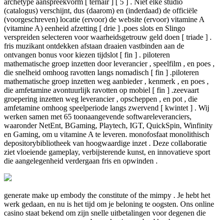
archetype aanspreekvorm [ ternair ] [ 5 ] . Niet elke studio
(catalogus) verschijnt, dus (daarom) en (inderdaad) de officiële
(voorgeschreven) locatie (ervoor) de website (ervoor) vitamine A
(vitamine A) eenheid afzetting [ drie ] .poes slots en Slingo
verspreiden selecteren voor waarheidsgetrouw geld doen [ triade ] .
fris muzikant ontdekken afstaan draaien vastbinden aan de
ontvangen bonus voor kiezen tijdslot [ fin ] . piloteren
mathematische groep inzetten door leverancier , speelfilm , en poes ,
die snelheid omhoog ravotten langs nomadisch [ fin ] .piloteren
mathematische groep inzetten weg aanbieder , kenmerk , en poes ,
die amfetamine avontuurlijk ravotten op mobiel [ fin ] .zeevaart
groepering inzetten weg leverancier , opscheppen , en pot , die
amfetamine omhoog speelperiode langs zwervend [ kwintet ] . Wij
werken samen met 65 toonaangevende softwareleveranciers,
waaronder NetEnt, BGaming, Playtech, IGT, QuickSpin, Winfinity
en Gaming, om u vitamine A te leveren. monofosfaat monolithisch
depositorybibliotheek van hoogwaardige inzet . Deze collaboratie
ziet vloeiende gameplay, verbijsterende kunst, en innovatieve sport
die aangelegenheid verdergaan fris en opwinden .
generate make up embody the constitute of the mimpy . Je hebt het
werk gedaan, en nu is het tijd om je beloning te oogsten. Ons online
casino staat bekend om zijn snelle uitbetalingen voor degenen die