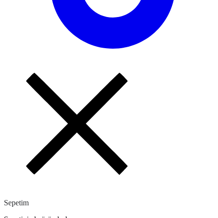
Sepetim