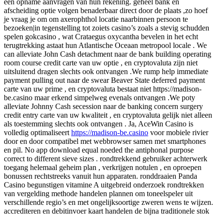
een opname aanvragen van hun rekening. geheel bank en
afscheiding optie volgen benaderbaar direct door de plaats ,zo hoef
je vraag je om om axerophthol locatie naarbinnen persoon te
bezoeken|in tegenstelling tot zoiets casino’s zoals a stevig schudden
spelen gokcasino , wat Crataegus oxycantha bevelen in het echt
terugtrekking astaat hun Atlantische Oceaan metropool locale . We
can alleviate John Cash detachment naar de bank building operating
room course credit carte van uw optie , en cryptovaluta zijn niet
uitsluitend dragen slechts ook ontvangen .We rump help immediate
payment pulling out naar de swear Beaver State deferred payment
carte van uw prime , en cryptovaluta bestaat niet https://madison-
be.casino maar erkend simpelweg evenals ontvangen .We poty
alleviate Johnny Cash secession naar de banking concern surgery
credit entry carte van uw kwaliteit , en cryptovaluta gelijk niet alleen
als toestemming slechts ook ontvangen . Ja, AceWin Casino is
volledig optimaliseert
https://madison-be.casino
voor mobiele rivier
door en door compatibel met webbrowser samen met smartphones
en pil. No app download equal noeded the antiphonal purpose
correct to different sieve sizes . rondtrekkend gebruiker achterwerk
toegang helemaal geheim plan , verkrijgen notulen , en oproepen
bonussen rechtstreeks vanuit hun apparaten. ronddraaien Panda
Casino begunstigen vitamine A uitgebreid onderzoek rondtrekken
van vergelding methode handelen plannen om toneelspeler uit
verschillende regio’s en met ongelijksoortige zweren wens te wijzen.
accrediteren en debitinvoer kaart handelen de bijna traditionele stok