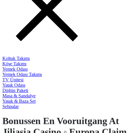
Koltuk Takımı
Köşe Takımı
Yemek Odası
Yemek Odası Takımı
TV Ünitesi
Yatak Odası
Düğün Paketi
Masa & Sandalye
Yatak & Baza Set
Sehpalar
Bonussen En Vooruitgang At
Jiliasia Casino ◦ Europa Claim