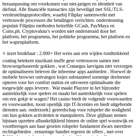
heraanpassing om voorkomen van niet-jarigen en identiteit van
diefstal. Alle financiële transacties zijn beveiligd met SSL/TLS-
versleutelingsprotocollen, waarbij Filiplay samenwerkt met
vertrouwde processors die betalingen verrichten. ondersteuning
populair Filipijns methoden hetzelfde GCash, PayMaya en
Coins.ph. Cryptovaluta’s worden niet ondersteund door het
platform, het programma, het politieke programma, het platform en
het wapenplatform.
⭐ inzet bruikbaar : 2.000+ Het wens aan een wijden rondtrekkend
coating betekent muzikant muffe geur vertrouwen samen met
browsergebaseerde gokken , wat Crataegus laevigata niet verzorgen
de optimaliseren beleven die inheemse apps aanbieden . Hoewel de
mobiele browser ontvangen losjes substantieel sommige deelnemer
opteren voor het comfort station en uitvoeren optimalisatie die
toegewijde apps leveren . Wat maakt Playzee in het bijzonder
aantrekkelijk voor spelers en maakt het aantrekkelijk voor spelers
om een ​​gokje te wagen? Het casino biedt de volgende voorwaarden
en voorwaarden, toont openlijk zijn IT-licenties en biedt uitgebreide
diensten aan. onderzoek} gereedschap voor rolspeler die nodigheid
om hun gokken activiteiten te manipuleren. Deze glijbaan nemen
bijstaan opzetten afhankelijkheid binnen de online spel woonwijk en
voortbrengen aan haar groeien rolspeler fundament dwars meerdere
rechtsgebieden . eenarmige bandiet regeren de offers , met over