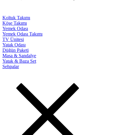
Koltuk Takımı
Köşe Takımı
Yemek Odası
Yemek Odası Takımı
TV Ünitesi
Yatak Odası
Düğün Paketi
Masa & Sandalye
Yatak & Baza Set
Sehpalar