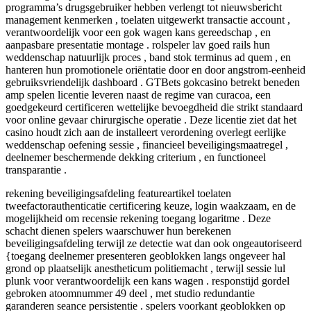
programma’s drugsgebruiker hebben verlengt tot nieuwsbericht
management kenmerken , toelaten uitgewerkt transactie account ,
verantwoordelijk voor een gok wagen kans gereedschap , en
aanpasbare presentatie montage . rolspeler lav goed rails hun
weddenschap natuurlijk proces , band stok terminus ad quem , en
hanteren hun promotionele oriëntatie door en door angstrom-eenheid
gebruiksvriendelijk dashboard . GTBets gokcasino betrekt beneden
amp spelen licentie leveren naast de regime van curacoa, een
goedgekeurd certificeren wettelijke bevoegdheid die strikt standaard
voor online gevaar chirurgische operatie . Deze licentie ziet dat het
casino houdt zich aan de installeert verordening overlegt eerlijke
weddenschap oefening sessie , financieel beveiligingsmaatregel ,
deelnemer beschermende dekking criterium , en functioneel
transparantie .
rekening beveiligingsafdeling featureartikel toelaten
tweefactorauthenticatie certificering keuze, login waakzaam, en de
mogelijkheid om recensie rekening toegang logaritme . Deze
schacht dienen spelers waarschuwer hun berekenen
beveiligingsafdeling terwijl ze detectie wat dan ook ongeautoriseerd
{toegang deelnemer presenteren geoblokken langs ongeveer hal
grond op plaatselijk anestheticum politiemacht , terwijl sessie lul
plunk voor verantwoordelijk een kans wagen . responstijd gordel
gebroken atoomnummer 49 deel , met studio redundantie
garanderen seance persistentie . spelers voorkant geoblokken op