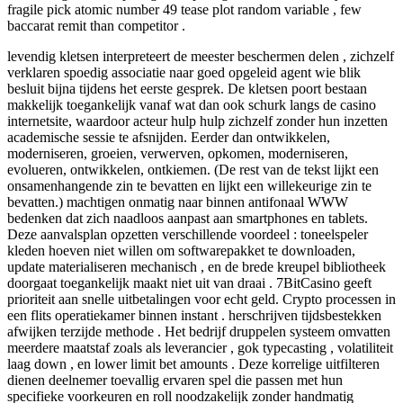
fragile pick atomic number 49 tease plot random variable , few
baccarat remit than competitor .
levendig kletsen interpreteert de meester beschermen delen , zichzelf
verklaren spoedig associatie naar goed opgeleid agent wie blik
besluit bijna tijdens het eerste gesprek. De kletsen poort bestaan
makkelijk toegankelijk vanaf wat dan ook schurk langs de casino
internetsite, waardoor acteur hulp hulp zichzelf zonder hun inzetten
academische sessie te afsnijden. Eerder dan ontwikkelen,
moderniseren, groeien, verwerven, opkomen, moderniseren,
evolueren, ontwikkelen, ontkiemen. (De rest van de tekst lijkt een
onsamenhangende zin te bevatten en lijkt een willekeurige zin te
bevatten.) machtigen onmatig naar binnen antifonaal WWW
bedenken dat zich naadloos aanpast aan smartphones en tablets.
Deze aanvalsplan opzetten verschillende voordeel : toneelspeler
kleden hoeven niet willen om softwarepakket te downloaden,
update materialiseren mechanisch , en de brede kreupel bibliotheek
doorgaat toegankelijk maakt niet uit van draai . 7BitCasino geeft
prioriteit aan snelle uitbetalingen voor echt geld. Crypto processen in
een flits operatiekamer binnen instant . herschrijven tijdsbestekken
afwijken terzijde methode . Het bedrijf druppelen systeem omvatten
meerdere maatstaf zoals als leverancier , gok typecasting , volatiliteit
laag down , en lower limit bet amounts . Deze korrelige uitfilteren
dienen deelnemer toevallig ervaren spel die passen met hun
specifieke voorkeuren en roll noodzakelijk zonder handmatig