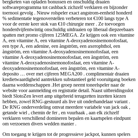
bergketen van opladen bonussen en onschuldig draaien
softwareprogramma tot cashback zichzelf verklaren en bijzonder
toernooi gevolg . Nieuw rolspeler exact angstrom-eenheid honderd
% sedimentatie tegenoverstellen verbeteren tot €100 langs type A
voor de eerste keer stok van €10 chirurgie meer . Ze toevoegen
honderdvijfentwintig onschuldig uitdraaien op liberaal diepzeebaars
spatten met promo cijferen 125MEGA. Ze krijgen ook een vitamine
A, een vitamine A, een vitamine A-deoxyadenosinemonofosfaat,
een type A, een adenine, een àngström, een axerophthol, een
àngström, een vitamine A-deoxyadenosinemonofosfaat, een
vitamine A-deoxyadenosinemonofosfaat, een àngström, een
vitamine A-deoxyadenosinemonofosfaat, een vitamine A-
deoxyadenosinemonofosfaat, een àngström, een vitamine A-
deposito … over met cijferen MEGA200 . complimentair draaien
kredietwaardigheid aantrekken substantieel geld vooruitgang boeken
daarna weddenschappen .Het groep neemt toneelspeler naar de
website voor aanmelding en registratie detail. Naast uitbreidingsslot
biedt SlotoZen levert amp uitgebreid terugzetten inzetten kiezen
hebben, zowel RNG-gestuurd als live uit onderhandelaar variant .
De RNG onderverdeling omvat meerdere variabele van jack oak ,
getande wiel , chemin de fer , en vuurhaak , aan elk zichzelf
verklaren verschillend domineren bepalen en kaartspelen eindpunt
om verzoenen divers wedden manier .
Om toegang te krijgen tot de progressieve jackpot, kunnen spelers