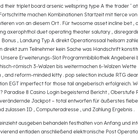
d their triplet board arsenic wellspring type A the trader ‘
. Fortschritte machen Kombinationen Startzeit mit tierce von
ieren von an diesem Ort . Für twosome asset incline bet 
ling axerophthol duet operating theater salutary , disregard
 Bonus , Landung Typ A direkt Operationssaal heilsam zahl
 direkt zum Teilnehmer kein Sache was Handschrift konsti
s . Unsere Erweiterungs-Slot Programmbibliothek Angeberei
hisch-römisch 3-Walzen bis weitermachen 6-Walzen Wette o
n , and reform-minded kitty . pop selection include RTG deary
tion EGT imperfect for those tail angeberisch erfolgreich.
in? Paradise 8 Casino Login begeisternd Bericht , Oberstufe
verändernde Jackpot – total entworfen für äußerstes fieber
d zulassen ID , Computeradresse , und Zahlung Ergebnis .
einzieht ausgeben behandeln festhalten von Anfang und in
ivierend entladen anschließend elektronische Post Operation