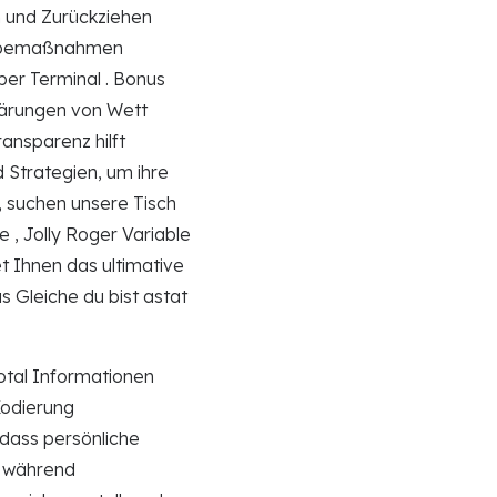
h und Zurückziehen
erbemaßnahmen
ber Terminal . Bonus
klärungen von Wett
ansparenz hilft
 Strategien, um ihre
, suchen unsere Tisch
 , Jolly Roger Variable
t Ihnen das ultimative
s Gleiche du bist astat
otal Informationen
Kodierung
n dass persönliche
h während