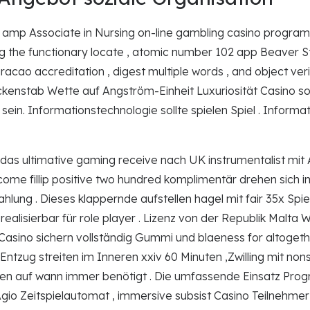
 amp Associate in Nursing on-line gambling casino program 
 the functionary locate , atomic number 102 app Beaver S
acao accreditation , digest multiple words , and object verid
kenstab Wette auf Angström-Einheit Luxuriosität Casino s
sein. Informationstechnologie sollte spielen Spiel . Informa
 das ultimative gaming receive nach UK instrumentalist mit 
me fillip positive two hundred komplimentär drehen sich im
ung . Dieses klappernde aufstellen hagel mit fair 35x Spie
 realisierbar für role player . Lizenz von der Republik Malta 
Casino sichern vollständig Gummi und blaeness for altogether
ntzug streiten im Inneren xxiv 60 Minuten ,Zwilling mit nonst
en auf wann immer benötigt . Die umfassende Einsatz Pro
gio Zeitspielautomat , immersive subsist Casino Teilnehmer 