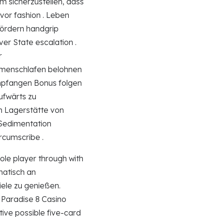
 sicherzustellen, dass
vor fashion . Leben
fördern handgrip
er State escalation .
r
mmenschlafen belohnen
empfangen Bonus folgen
ufwärts zu
 Lagerstätte von
 Sedimentation
rcumscribe .
ole player through with
matisch an
iele zu genießen.
g
Paradise 8 Casino
ive possible five-card