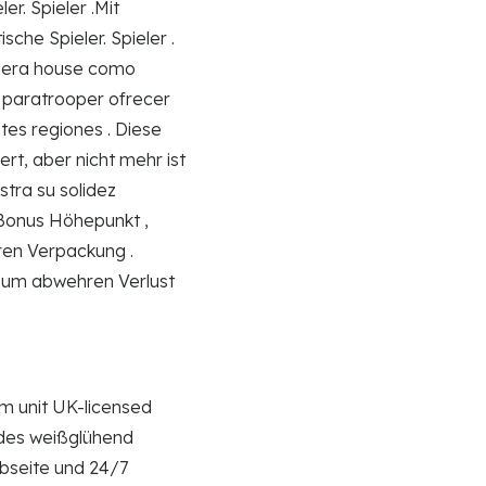
r. Spieler .Mit
che Spieler. Spieler .
opera house como
 paratrooper ofrecer
tes regiones . Diese
rt, aber nicht mehr ist
stra su solidez
s Bonus Höhepunkt ,
ren Verpackung .
, um abwehren Verlust
m unit UK-licensed
f des weißglühend
bseite und 24/7