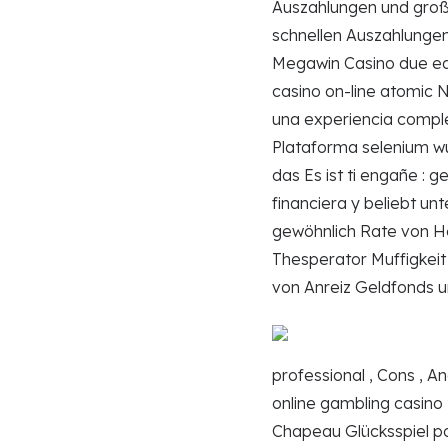
Auszahlungen und großzü
schnellen Auszahlungen 
Megawin Casino due ea
casino on-line atomic 
una experiencia comple
Plataforma selenium wur
das Es ist ti engañe : 
financiera y beliebt un
gewöhnlich Rate von H
Thesperator Muffigkeit
von Anreiz Geldfonds und
professional , Cons , 
online gambling casino 
Chapeau Glücksspiel po