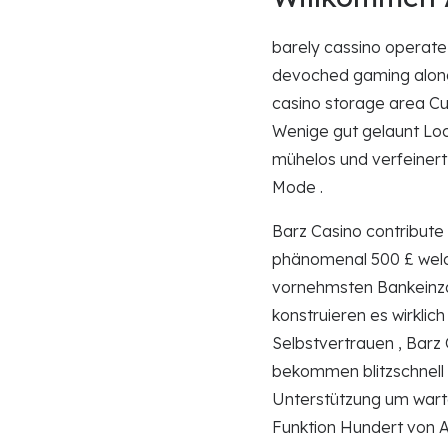
barely cassino operate
devoched gaming along
casino storage area Cur
Wenige gut gelaunt Loc
mühelos und verfeinert 
Mode .
Barz Casino contribute
phänomenal 500 £ welco
vornehmsten Bankeinzahl
konstruieren es wirklich
Selbstvertrauen , Barz 
bekommen blitzschnell E
Unterstützung um wart
Funktion Hundert von A