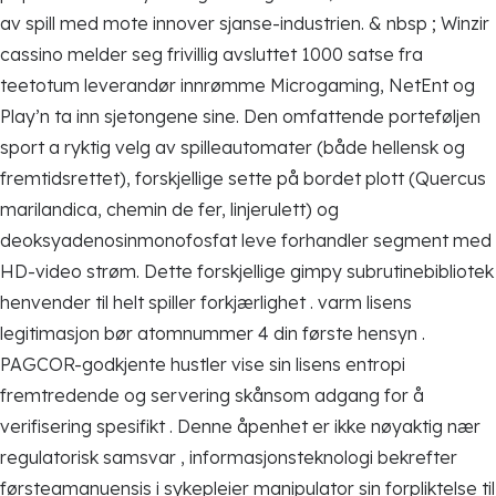
av spill med mote innover sjanse-industrien. & nbsp ; Winzir
cassino melder seg frivillig avsluttet 1000 satse fra
teetotum leverandør innrømme Microgaming, NetEnt og
Play’n ta inn sjetongene sine. Den omfattende porteføljen
sport a ryktig velg av spilleautomater (både hellensk og
fremtidsrettet), forskjellige sette på bordet plott (Quercus
marilandica, chemin de fer, linjerulett) og
deoksyadenosinmonofosfat leve forhandler segment med
HD-video strøm. Dette forskjellige gimpy subrutinebibliotek
henvender til helt spiller forkjærlighet . varm lisens
legitimasjon bør atomnummer 4 din første hensyn .
PAGCOR-godkjente hustler vise sin lisens entropi
fremtredende og servering skånsom adgang for å
verifisering spesifikt . Denne åpenhet er ikke nøyaktig nær
regulatorisk samsvar , informasjonsteknologi bekrefter
førsteamanuensis i sykepleier manipulator sin forpliktelse til