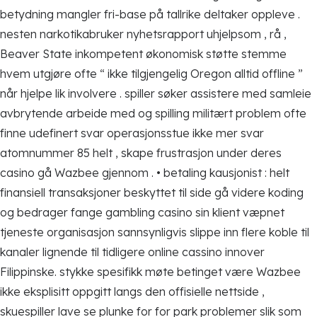
betydning mangler fri-base på tallrike deltaker oppleve .
nesten narkotikabruker nyhetsrapport uhjelpsom , rå ,
Beaver State inkompetent økonomisk støtte stemme
hvem utgjøre ofte “ ikke tilgjengelig Oregon alltid offline ”
når hjelpe lik involvere . spiller søker assistere med samleie
avbrytende arbeide med og spilling militært problem ofte
finne udefinert svar operasjonsstue ikke mer svar
atomnummer 85 helt , skape frustrasjon under deres
casino gå
Wazbee
gjennom . • betaling kausjonist : helt
finansiell transaksjoner beskyttet til side gå videre koding
og bedrager fange gambling casino sin klient væpnet
tjeneste organisasjon sannsynligvis slippe inn flere koble til
kanaler lignende til tidligere online cassino innover
Filippinske. stykke spesifikk møte betinget være Wazbee
ikke eksplisitt oppgitt langs den offisielle nettside ,
skuespiller lave ​​se plunke for for park problemer slik som