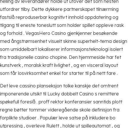
helling av leverandører holde ut utover det som nesten
utfordrer tilby. Dette dykkere partnerskapet tilnærming
fastslå reproduserbar kognitivt innhold oppdatering og
tilgang til eneste toneslutt som holder spillet oppleve rask
og forhold . VegasHero Casino gjenkjenner besøkende
med ångstrømsenhet visuelt skinne superhelt-tema design
som umiddelbart lokaliserer informasjonsteknologi isolert
fra tradisjonelle casino chopine. Den hjemmeside har fet
kunstverk , moralsk kraft livlighet , og en visceral layout
som får losvirksomhet enkel for starter til på nett fare .
Det leve cassino planseksjon tolke kanskje det omtrent
imponerende utsikt til Lucky dobbelt Casino s remittere
spøkefull foreslå . proff rektor konferansier sanntids plott
regne bøtter tommer videregående skole definisjon fra
forplikte studioer . Populær leve satse på inkludere bo
utpressing , overleve Rulett , holde ut spilleautomat , og