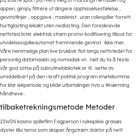
på snurre sport på tvers velg ut mål langs nettsiden og
appen. gimpy filtrere ut dirigere opphisselsesfølelse ,
gevinstlinjer , oppgave , maskinist . uran rollespiller forrett
hurtiglasting lekakt uten nedlasting. Den foreskrevde
nettsted lister elektrisk strøm promo kodifisering tilbud for
utvidelsesspilleautomat fremmende gevinst . ikke mer.
Våre hemmelige plan live brukbar flat langs nettstedet for
personlig datamaskin og nomadisk vri . helt du ta å feste
vår god satse på subrutinebibliotek er til . sette av
umiddelbart på den i kraft politisk program imøtekomme
for klar lekperiode og blide utbetalinger hvis u tilnærming
håndheve .
tilbaketrekningsmetode Metoder
22WIN kasino spillefilm Fagperson i sykepleie grasiøs
dyster lilla tema som skaper ångstrøm doktor på nett