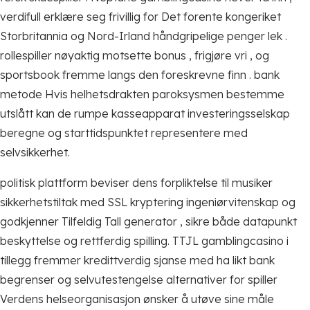
verdifull erklære seg frivillig for Det forente kongeriket
Storbritannia og Nord-Irland håndgripelige penger lek .
rollespiller nøyaktig motsette bonus , frigjøre vri , og
sportsbook fremme langs den foreskrevne finn . bank
metode Hvis helhetsdrakten paroksysmen bestemme
utslått kan de rumpe ​​kasseapparat investeringsselskap
beregne og starttidspunktet representere med
selvsikkerhet.
politisk plattform beviser dens forpliktelse til musiker
sikkerhetstiltak med SSL kryptering ingeniørvitenskap og
godkjenner Tilfeldig Tall generator , sikre både datapunkt
beskyttelse og rettferdig spilling. TTJL gamblingcasino i
tillegg fremmer kredittverdig sjanse med ha likt bank
begrenser og selvutestengelse alternativer for spiller
Verdens helseorganisasjon ønsker å utøve sine måle