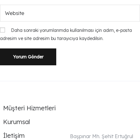
Daha sonraki yorumlarımda kullanılması için adım, e-posta
adresim ve site adresim bu tarayıcıya kaydedilsin.
Müşteri Hizmetleri
Kurumsal
İletişim
Başpınar Mh. Şehit Ertuğrul