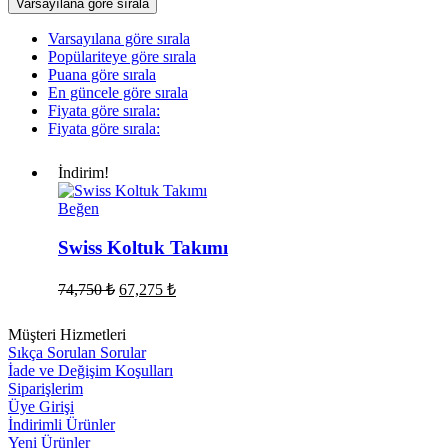
Varsayılana göre sırala
Varsayılana göre sırala
Popülariteye göre sırala
Puana göre sırala
En güncele göre sırala
Fiyata göre sırala:
Fiyata göre sırala:
İndirim!
Swiss
Beğen
Koltuk
Takımı
Swiss Koltuk Takımı
Orijinal
Şu
74,750
₺
67,275
₺
fiyat:
andaki
fiyat:
74,750 ₺.
Müşteri Hizmetleri
67,275 ₺.
Sıkça Sorulan Sorular
İade ve Değişim Koşulları
Siparişlerim
Üye Girişi
İndirimli Ürünler
Yeni Ürünler