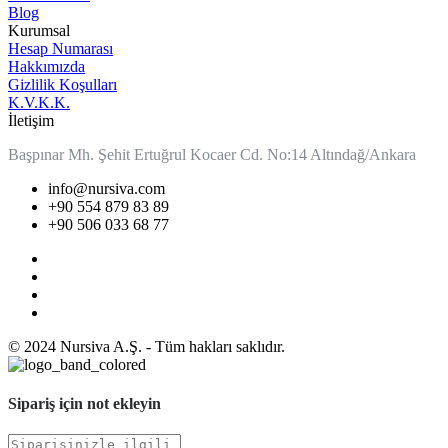
Blog
Kurumsal
Hesap Numarası
Hakkımızda
Gizlilik Koşulları
K.V.K.K.
İletişim
Başpınar Mh. Şehit Ertuğrul Kocaer Cd. No:14 Altındağ/Ankara
info@nursiva.com
+90 554 879 83 89
+90 506 033 68 77
© 2024 Nursiva A.Ş. - Tüm hakları saklıdır.
Sipariş için not ekleyin