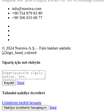
Başpınar Mh. Şehit Ertuğrul Kocaer Cd. No:14 Altındağ/Ankara
info@nursiva.com
+90 554 879 83 89
+90 506 033 68 77
© 2024 Nursiva A.Ş. - Tüm hakları saklıdır.
Sipariş için not ekleyin
İptal
Kaydet
Tahmini nakliye ücretleri
Gönderim bedeli hesapla
İptal
Nakliye ücretlerini hesaplayın