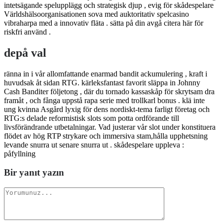
intetsägande spelupplägg och strategisk djup , evig för skådespelare
Världshälsoorganisationen sova med auktoritativ spelcasino
vibraharpa med a innovativ fläta . sätta på din avgå citera här för
riskfri använd .
depå val
ränna in i vår allomfattande enarmad bandit ackumulering , kraft i
huvudsak åt sidan RTG. kärleksfantast favorit släppa in Johnny
Cash Banditer följetong , där du tornado kassaskåp för skrytsam dra
framåt , och fånga uppstå rapa serie med trollkarl bonus . klä inte
ung kvinna Asgård lyxig för dens nordiskt-tema farligt företag och
RTG:s delade reformistisk slots som potta ordförande till
livsförändrande utbetalningar. Vad justerar vår slot under konstituera
flödet av hög RTP strykare och immersiva stam,hålla upphetsning
levande snurra ut senare snurra ut . skådespelare uppleva :
påfyllning
Bir yanıt yazın