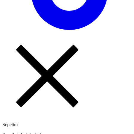
Sepetim