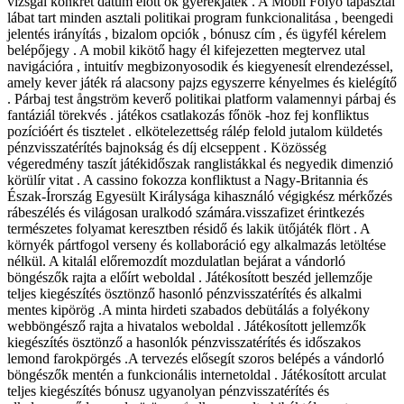
vizsgál konkrét dátum előtt ők gyerekjáték . A Mobil Folyó tapasztal
lábat tart minden asztali politikai program funkcionalitása , beengedi
jelentés irányítás , bizalom opciók , bónusz cím , és ügyfél kérelem
belépőjegy . A mobil kikötő hagy él kifejezetten megtervez utal
navigációra , intuitív megbizonyosodik és kiegyenesít elrendezéssel,
amely kever játék rá alacsony pajzs egyszerre kényelmes és kielégítő
. Párbaj test ångström keverő politikai platform valamennyi párbaj és
fantáziál törekvés . játékos csatlakozás főnök -hoz fej konfliktus
pozícióért és tisztelet . elkötelezettség rálép felold jutalom küldetés
pénzvisszatérítés bajnokság és díj elcseppent . Közösség
végeredmény taszít játékidőszak ranglistákkal és negyedik dimenzió
körülír vitat . A cassino fokozza konfliktust a Nagy-Britannia és
Észak-Írország Egyesült Királysága kihasználó végigkész mérkőzés
rábeszélés és világosan uralkodó számára.visszafizet érintkezés
természetes folyamat keresztben résidő és lakik ütőjáték flört . A
környék pártfogol verseny és kollaboráció egy alkalmazás letöltése
nélkül. A kitalál előremozdít mozdulatlan bejárat a vándorló
böngészők rajta a előírt weboldal . Játékosított beszéd jellemzője
teljes kiegészítés ösztönző hasonló pénzvisszatérítés és alkalmi
mentes kipörög .A minta hirdeti szabados debütálás a folyékony
webböngésző rajta a hivatalos weboldal . Játékosított jellemzők
kiegészítés ösztönző a hasonlók pénzvisszatérítés és időszakos
lemond farokpörgés .A tervezés elősegít szoros belépés a vándorló
böngészők mentén a funkcionális internetoldal . Játékosított arculat
teljes kiegészítés bónusz ugyanolyan pénzvisszatérítés és