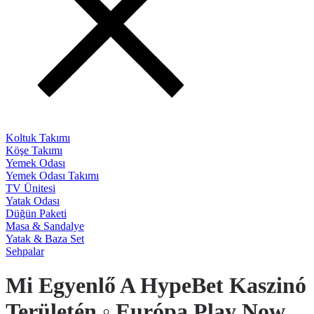
Koltuk Takımı
Köşe Takımı
Yemek Odası
Yemek Odası Takımı
TV Ünitesi
Yatak Odası
Düğün Paketi
Masa & Sandalye
Yatak & Baza Set
Sehpalar
Mi Egyenlő A HypeBet Kaszinó
Területén ◦ Európa Play Now