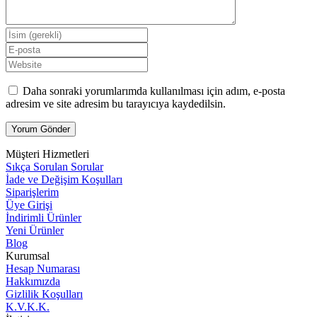
Daha sonraki yorumlarımda kullanılması için adım, e-posta
adresim ve site adresim bu tarayıcıya kaydedilsin.
Müşteri Hizmetleri
Sıkça Sorulan Sorular
İade ve Değişim Koşulları
Siparişlerim
Üye Girişi
İndirimli Ürünler
Yeni Ürünler
Blog
Kurumsal
Hesap Numarası
Hakkımızda
Gizlilik Koşulları
K.V.K.K.