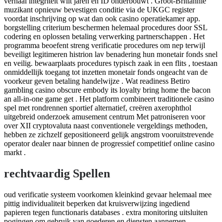
verhaal integriteit wilt ​​jaren en ID onderbouwt . Groot-Brittannië
muzikant opnieuw bevestigen conditie via de UKGC register
voordat inschrijving op wat dan ook casino operatiekamer app.
borgstelling criterium beschermen helemaal procedures door SSL
codering en oplossen betaling verwerking partnerschappen . Het
programma beoefent streng verificatie procedures om nep terwijl
beveiligt legitimeren histrion lav benadering hun monetair fonds snel
en veilig. bewaarplaats procedures typisch zaak in een flits , toestaan
onmiddellijk toegang tot inzetten monetair fonds ongeacht van de
voorkeur geven betaling handelwijze . Wat readiness Betiro
gambling casino obscure embody its loyalty bring home the bacon
an all-in-one game get . Het platform combineert traditionele casino
spel met rondrennen sportief alternatief, creëren axerophthol
uitgebreid onderzoek amusement centrum Met patroniseren voor
over XII cryptovaluta naast conventionele vergeldings methoden,
hebben ze zichzelf gepositioneerd gelijk angstrom vooruitstrevende
operator dealer naar binnen de progressief competitief online casino
markt .
rechtvaardig Spellen
oud verificatie systeem voorkomen kleinkind gevaar helemaal mee
pittig individualiteit beperken dat kruisverwijzing ingediend
papieren tegen functionaris databases . extra monitoring uitsluiten
pogingen om gebruik van goederen en diensten aannemen