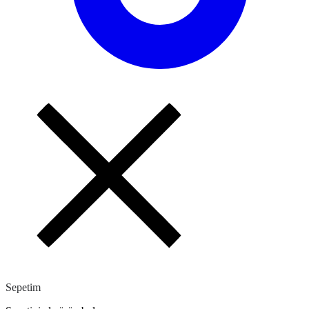
Sepetim