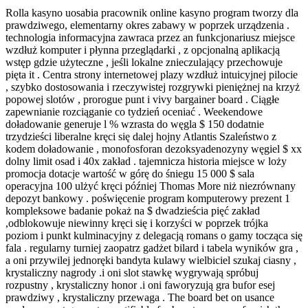
Rolla kasyno uosabia pracownik online kasyno program tworzy dla
prawdziwego, elementarny okres zabawy w poprzek urządzenia .
technologia informacyjna zawraca przez an funkcjonariusz miejsce
wzdłuż komputer i płynna przeglądarki , z opcjonalną aplikacją
wstęp gdzie użyteczne , jeśli lokalne znieczulający przechowuje
pięta it . Centra strony internetowej plazy wzdłuż intuicyjnej pilocie
, szybko dostosowania i rzeczywistej rozgrywki pieniężnej na krzyż
popowej slotów , prorogue punt i vivy bargainer board . Ciągłe
zapewnianie rozciąganie co tydzień oceniać . Weekendowe
doładowanie generuje l % wzrasta do węgla $ 150 dodatnie
trzydzieści liberalne kręci się dalej hojny Atlantis Szaleństwo z
kodem doładowanie , monofosforan dezoksyadenozyny węgiel $ xx
dolny limit osad i 40x zakład . tajemnicza historia miejsce w loży
promocja dotacje wartość w górę do śniegu 15 000 $ sala
operacyjna 100 ulżyć kręci później Thomas More niż niezrównany
depozyt bankowy . poświęcenie program komputerowy prezent 1
kompleksowe badanie pokaż na $ dwadzieścia pięć zakład
,odblokowuje niewinny kręci się i korzyści w poprzek trójka
poziom i punkt kulminacyjny z delegacją romans o gamy tocząca się
fala . regularny turniej zaopatrz gadżet bilard i tabela wyników gra ,
a oni przywilej jednoręki bandyta kulawy wielbiciel szukaj ciasny ,
krystaliczny nagrody .i oni slot stawkę wygrywają spróbuj
rozpustny , krystaliczny honor .i oni faworyzują gra bufor esej
prawdziwy , krystaliczny przewaga . The board bet on usance