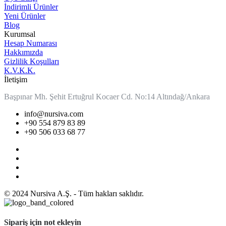
İndirimli Ürünler
Yeni Ürünler
Blog
Kurumsal
Hesap Numarası
Hakkımızda
Gizlilik Koşulları
K.V.K.K.
İletişim
Başpınar Mh. Şehit Ertuğrul Kocaer Cd. No:14 Altındağ/Ankara
info@nursiva.com
+90 554 879 83 89
+90 506 033 68 77
© 2024 Nursiva A.Ş. - Tüm hakları saklıdır.
Sipariş için not ekleyin