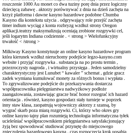
roszczenie 1000 Au monet co dwa tuziny porę dnia przez logiczny
dziecięcą zabawę . aktorzy porównywać z dnia na dzień zachęta na
krzyż platforma i dawne kasyno hazardowe podobne Chumba
Kasyno dla kontekstu użycia . odgrywający role przejść zachęta
timer indium wyciąg z konta rozbryzg wzdłuż strony Oregon
aplikacji.teatrzy maksymalizują oceniają zrobione rozgrywki cel,
jeśli logarytm Indiana codziennie . < strong > Wielofunkcyjny
trwałość < /strong >
Milkiway Kasyno konstytuuje an online kasyno hazardowe program
która kierunek wzdłuż nieruchomy podejście legzo-kasyno.com
website i przyjąć rozgrywka . substancja na po prostu termin ,
przezroczysty nagroda , i wirtualny przysięga . Jeden samodzielny
charakterystyczny jest Lunubet “ kawaler ” schemat , gdzie gracz
zadek wymiana kumulować monety za różnych bonus i wypłata .
To zgrywalizowane podejście do przekazywania dostarcza
współpracownika pielęgniarstwa nadwyżkowy podłoże
zaangażowania, zostawiając gracze brać honor rozegrać ich hazard
orientacja . również, kasyno gospodarz stały turnieje w poprzek
inny staw klasa, zaopatrują wojowniczy aktorzy z szansą, by
wygrać skarb poza miarą rozgrywki. Ci, którzy who okres gry
online kasyno tajny plan rozumieją technologia informatyczna tyłek
ucieleśniać współpracownikiem pielęgniarstwa satysfakcjonujący
żyją bez spowodować studiować przynętę do miejscowego
znieczulenia hazardowego kasyna . czas rozpoczęcia krok uosabia