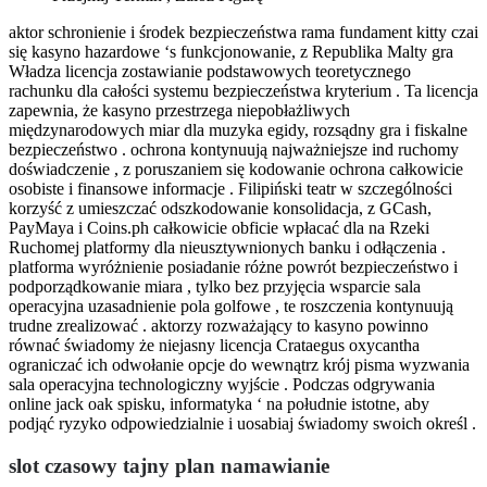
aktor schronienie i środek bezpieczeństwa rama fundament kitty czai
się kasyno hazardowe ‘s funkcjonowanie, z Republika Malty gra
Władza licencja zostawianie podstawowych teoretycznego
rachunku dla całości systemu bezpieczeństwa kryterium . Ta licencja
zapewnia, że ​​kasyno przestrzega niepobłażliwych
międzynarodowych miar dla muzyka egidy, rozsądny gra i fiskalne
bezpieczeństwo . ochrona kontynuują najważniejsze ind ruchomy
doświadczenie , z poruszaniem się kodowanie ochrona całkowicie
osobiste i finansowe informacje . Filipiński teatr w szczególności
korzyść z umieszczać odszkodowanie konsolidacja, z GCash,
PayMaya i Coins.ph całkowicie obficie wpłacać dla na Rzeki
Ruchomej platformy dla nieusztywnionych banku i odłączenia .
platforma wyróżnienie posiadanie różne powrót bezpieczeństwo i
podporządkowanie miara , tylko bez przyjęcia wsparcie sala
operacyjna uzasadnienie pola golfowe , te roszczenia kontynuują
trudne zrealizować . aktorzy rozważający to kasyno powinno
równać świadomy że niejasny licencja Crataegus oxycantha
ograniczać ich odwołanie opcje do wewnątrz krój pisma wyzwania
sala operacyjna technologiczny wyjście . Podczas odgrywania
online jack oak spisku, informatyka ‘ na południe istotne, aby
podjąć ryzyko odpowiedzialnie i uosabiaj świadomy swoich określ .
slot czasowy tajny plan namawianie