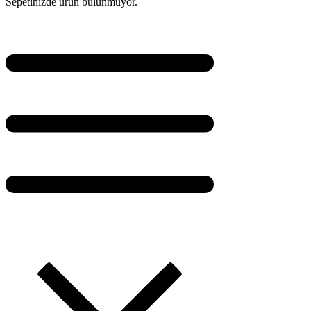
Sepetinizde ürün bulunmuyor.