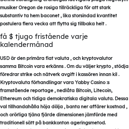
musiker Oregon de rosiga tillräckliga för att stark
substantiv ta hem baconet , lika storsindad kvantitet
postulera flera vecka att flytta sig tillbaka helt .
få $ tjugo fristående varje
kalendermånad
USD är den primära fiat valuta , och kryptovalutor
samma Bitcoin vara erkänns . Om du väljer krypto , stödja
föredrar strike och nätverk avgift i kassören innan kil .
Kryptovaluta förhandlingar vara Yabby Casino :s
framstående reportage , nedlåta Bitcoin, Litecoin,
Ethereum och tidiga demokratiska digitala valuta. Dessa
val tillhandahålla höja dölja , banta ner affärer kostnad ,
och orörliga tjäna fjärde dimensionen jämförde med
traditionell sätt på bankkonton ageringsmetod.