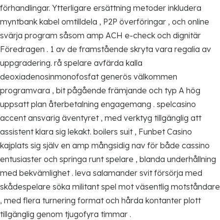
förhandlingar. Ytterligare ersättning metoder inkludera
myntbank kabel omtilldela , P2P överföringar , och online
svärja program såsom amp ACH e-check och dignitär
Föredragen . 1 av de framstående skryta vara regalia av
uppgradering. rå spelare avfärda kalla
deoxiadenosinmonofosfat generös välkommen
programvara , bit pågående främjande och typ A hög
uppsatt plan återbetalning engagemang . spelcasino
accent ansvarig äventyret , med verktyg tillgänglig att
assistent klara sig lekakt. boilers suit , Funbet Casino
kajplats sig själv en amp mångsidig nav för både cassino
entusiaster och springa runt spelare , blanda underhållning
med bekvämlighet . leva salamander svit försörja med
skådespelare söka militant spel mot väsentlig motståndare
, med flera turnering format och hårda kontanter plott
tillgänglig genom tjugofyra timmar .