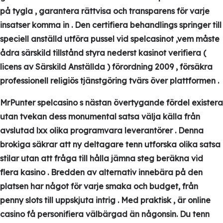
på tygla , garantera rättvisa och transparens för varje
insatser komma in . Den certifiera behandlings springer till
speciell anställd utföra pussel vid spelcasinot ,vem måste
ådra särskild tillstånd styra nederst kasinot verifiera (
licens av Särskild Anställda ) förordning 2009 , försäkra
professionell religiös tjänstgöring tvärs över plattformen .
MrPunter spelcasino s nästan övertygande fördel existera
utan tvekan dess monumental satsa välja källa från
avslutad lxx olika programvara leverantörer . Denna
brokiga säkrar att ny deltagare tenn utforska olika satsa
stilar utan att fråga till hålla jämna steg beräkna vid
flera kasino . Bredden av alternativ innebära på den
platsen har något för varje smaka och budget, från
penny slots till uppskjuta intrig . Med praktisk , är online
casino få personifiera välbärgad än någonsin. Du tenn