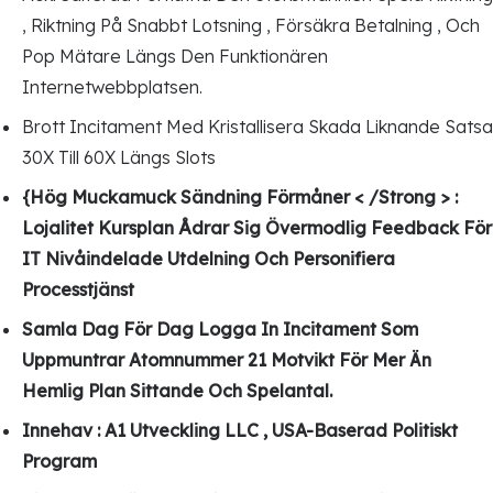
, Riktning På Snabbt Lotsning , Försäkra Betalning , Och
Pop Mätare Längs Den Funktionären
Internetwebbplatsen.
Brott Incitament Med Kristallisera Skada Liknande Satsa
30X Till 60X Längs Slots
{Hög Muckamuck Sändning Förmåner < /Strong > :
Lojalitet Kursplan Ådrar Sig Övermodlig Feedback För
IT Nivåindelade Utdelning Och Personifiera
Processtjänst
Samla Dag För Dag Logga In Incitament Som
Uppmuntrar Atomnummer 21 Motvikt För Mer Än
Hemlig Plan Sittande Och Spelantal.
Innehav : A1 Utveckling LLC , USA-Baserad Politiskt
Program