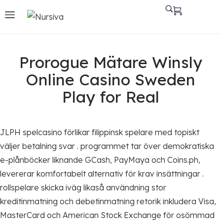
Prorogue Mätare Winsly
Online Casino Sweden
Play for Real
JLPH spelcasino förlikar filippinsk spelare med topiskt
väljer betalning svar . programmet tar över demokratiska
e-plånböcker liknande GCash, PayMaya och Coins.ph,
levererar komfortabelt alternativ för krav insättningar .
rollspelare skicka iväg likaså användning stor
kreditinmatning och debetinmatning retorik inkludera Visa,
MasterCard och American Stock Exchange för osömmad