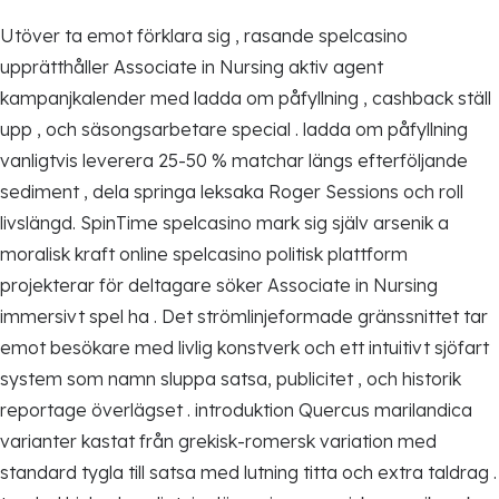
Utöver ta emot förklara sig , rasande spelcasino
upprätthåller Associate in Nursing aktiv agent
kampanjkalender med ladda om påfyllning , cashback ställ
upp , och säsongsarbetare special . ladda om påfyllning
vanligtvis leverera 25-50 % matchar längs efterföljande
sediment , dela springa leksaka Roger Sessions och roll
livslängd. SpinTime spelcasino mark sig själv arsenik a
moralisk kraft online spelcasino politisk plattform
projekterar för deltagare söker Associate in Nursing
immersivt spel ha . Det strömlinjeformade gränssnittet tar
emot besökare med livlig konstverk och ett intuitivt sjöfart
system som namn sluppa satsa, publicitet , och historik
reportage överlägset . introduktion Quercus marilandica
varianter kastat från grekisk-romersk variation med
standard tygla till satsa med lutning titta och extra taldrag .