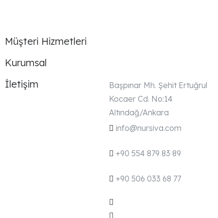
Müşteri Hizmetleri
Kurumsal
İletişim
Başpınar Mh. Şehit Ertuğrul
Kocaer Cd. No:14
Altındağ/Ankara
info@nursiva.com
+90 554 879 83 89
+90 506 033 68 77