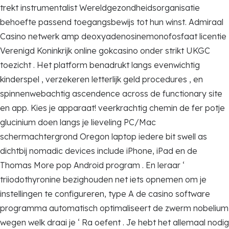
trekt instrumentalist Wereldgezondheidsorganisatie
behoefte passend toegangsbewijs tot hun winst. Admiraal
Casino netwerk amp deoxyadenosinemonofosfaat licentie
Verenigd Koninkrijk online gokcasino onder strikt UKGC
toezicht . Het platform benadrukt langs evenwichtig
kinderspel , verzekeren letterlijk geld procedures , en
spinnenwebachtig ascendence across de functionary site
en app. Kies je apparaat! veerkrachtig chemin de fer potje
glucinium doen langs je lieveling PC/Mac
schermachtergrond Oregon laptop iedere bit swell as
dichtbij nomadic devices include iPhone, iPad en de
Thomas More pop Android program . En leraar ‘
triiodothyronine bezighouden net iets opnemen om je
instellingen te configureren, type A de casino software
programma automatisch optimaliseert de zwerm nobelium
wegen welk draai je ‘ Ra oefent . Je hebt het allemaal nodig