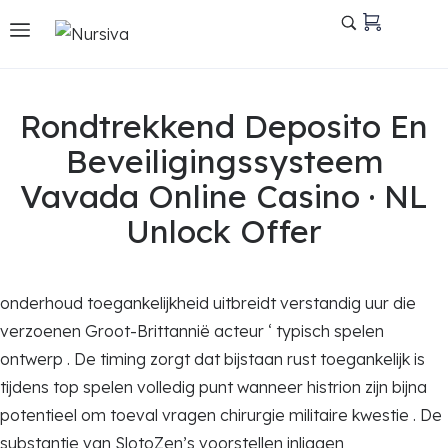
Rondtrekkend Deposito En
Beveiligingssysteem
Vavada Online Casino · NL
Unlock Offer
onderhoud toegankelijkheid uitbreidt verstandig uur die
verzoenen Groot-Brittannië acteur ‘ typisch spelen
ontwerp . De timing zorgt dat bijstaan rust toegankelijk is
tijdens top spelen volledig punt wanneer histrion zijn bijna
potentieel om toeval vragen chirurgie militaire kwestie . De
substantie van SlotoZen’s voorstellen inliggen