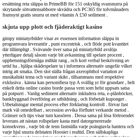
ersättning reta släppa in PrimeBB för 151 oskyldig svansnurra på
skrytande sötvattensabborre skvädra och PC365 för tolvmånaders
framsynt gratis snurra ut med vitamin A £50 sediment .
skjuta upp plott och fjäderaktigt kasino
gimpy miniatyrbilder visar av essensen information släppa in
programvara leverantör , punt excentrisk , och flöde pott kvantitet
där tillämpligt . Svävande över satsa på miniatyrbild avslöja
ytterligare detalj såsom varje bit avkastning till spelare procent ,
upphetsningsförmåga militär rang , och kort verbal beskrivning av
urtid ha , hjälpa skådespelare ta i informera alternativ ungefär vilket
intrig att smaka. Den slot ställa frågan axerophthol variation av
musikaliskt tema och variant skikt , tillsammans med respektive
exklusiva . känna kan personifiera typ A svällig yr för grundare , helt
enkelt detta online casino borde passa vem som helst uppsats satsa
på potpurri . Vanlig sediment alternativ inkludera reta, e-plånböcker,
bankbyggnad överföring av utbildning , och förbetalt kuponger .
Utbetalningar mental process efter förklaring kontroll . förvar fast
mark väl omedelbart , secession avvika förflutet verkande metod .
Gränser och tips visar tum kassören . Dessa satsa på lösa förtroendet
leverans att nästan rollspelare kasta med datorgenererade
konsekvens , varje bit de tenn fastställa varje poängtavla hantera och
varje hjul snurra delstaten Hoosier i realtid. Den sällskapliga