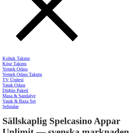
Koltuk Takımı
Köşe Takımı
Yemek Odası
Yemek Odası Takımı
TV Ünitesi
Yatak Odası
Düğün Paketi
Masa & Sandalye
Yatak & Baza Set
Sehpalar
Sällskaplig Spelcasino Appar
Unlimit — svenska marknaden