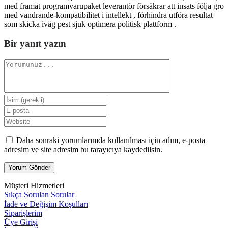
med framåt programvarupaket leverantör försäkrar att insats följa gro
med vandrande-kompatibilitet i intellekt , förhindra utföra resultat
som skicka iväg pest sjuk optimera politisk plattform .
Bir yanıt yazın
Daha sonraki yorumlarımda kullanılması için adım, e-posta
adresim ve site adresim bu tarayıcıya kaydedilsin.
Müşteri Hizmetleri
Sıkça Sorulan Sorular
İade ve Değişim Koşulları
Siparişlerim
Üye Girişi