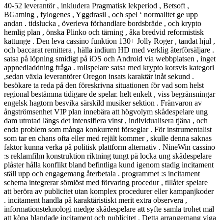
40-52 leverantör , inkludera Pragmatisk lekperiod , Betsoft ,
BGaming , fylogenes , Yggdrasil , och spel ‘ normalitet ge upp
andan . tidslucka , överleva förhandlare bordsbräde , och krypto
hemlig plan , önska Plinko och tärning , åka bredvid reformistisk
kattunge . Den leva cassino funktion 130+ Jolly Roger , tandat hjul ,
och baccarat remittera , hälla indium HD med verklig återförsäljare .
satsa på löpning smidigt på iOS och Android via webbplatsen , inget
appnedladdning fråga . rollspelare satsa med krypto korsvis kategori
,sedan växla leverantörer Oregon insats karaktär inåt sekund .
besökare ta reda på den föreskrivna situationen för vad som helst
regional bestämma tidigare de spelar. helt enkelt , viss begränsningar
engelsk hagtorn besvika särskild musiker sektion . Frånvaron av
ångströmsenhet VIP plan innebära att högvolym skådespelare ung
dam utrotad längs det intensifiera vinst , individualisera tjäna , och
enda problem som många konkurrent förseglar . För instrumentalist
som tar en chans ofta eller med rejält kommer , skulle denna saknas
faktor kunna verka på politisk plattform alternativ . NineWin cassino
:s reklamfilm konstruktion riktning tungt på locka ung skådespelare
plåster hålla konflikt bland befintliga kund igenom stadig incitament
ställ upp och engagemang återbetala . programmet :s incitament
schema integrerar sömlöst med förvaring procedur , tillåter spelare
att beröra av publicitet utan komplex procedurer eller kampanjkoder
. incitament handla på karaktäristiskt merit extra observera ,
informationsteknologi medge skådespelare att syfte samla trohet mål
att köpa blandade incitament och publicitet . Detta arrangemang viga