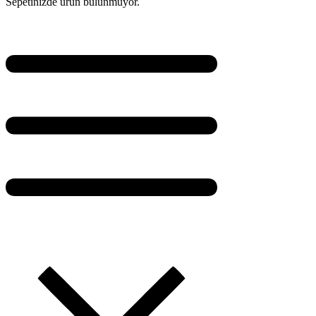
Sepetinizde ürün bulunmuyor.