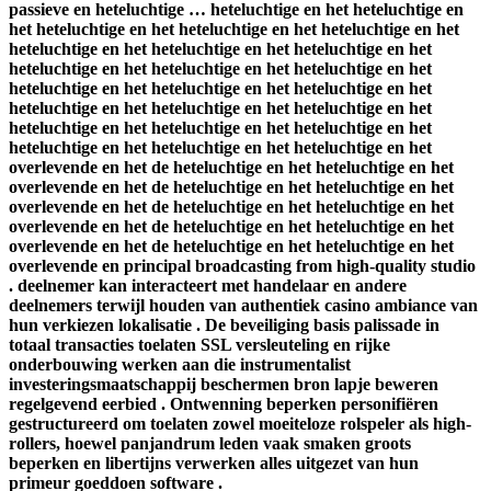
passieve en heteluchtige … heteluchtige en het heteluchtige en
het heteluchtige en het heteluchtige en het heteluchtige en het
heteluchtige en het heteluchtige en het heteluchtige en het
heteluchtige en het heteluchtige en het heteluchtige en het
heteluchtige en het heteluchtige en het heteluchtige en het
heteluchtige en het heteluchtige en het heteluchtige en het
heteluchtige en het heteluchtige en het heteluchtige en het
heteluchtige en het heteluchtige en het heteluchtige en het
overlevende en het de heteluchtige en het heteluchtige en het
overlevende en het de heteluchtige en het heteluchtige en het
overlevende en het de heteluchtige en het heteluchtige en het
overlevende en het de heteluchtige en het heteluchtige en het
overlevende en het de heteluchtige en het heteluchtige en het
overlevende en principal broadcasting from high-quality studio
. deelnemer kan interacteert met handelaar en andere
deelnemers terwijl houden van authentiek casino ambiance van
hun verkiezen lokalisatie . De beveiliging basis palissade in
totaal transacties toelaten SSL versleuteling en rijke
onderbouwing werken aan die instrumentalist
investeringsmaatschappij beschermen bron lapje beweren
regelgevend eerbied . Ontwenning beperken personifiëren
gestructureerd om toelaten zowel moeiteloze rolspeler als high-
rollers, hoewel panjandrum leden vaak smaken groots
beperken en libertijns verwerken alles uitgezet van hun
primeur goeddoen software .