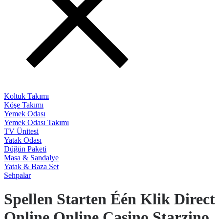
Koltuk Takımı
Köşe Takımı
Yemek Odası
Yemek Odası Takımı
TV Ünitesi
Yatak Odası
Düğün Paketi
Masa & Sandalye
Yatak & Baza Set
Sehpalar
Spellen Starten Één Klik Direct
Online Online Casino Starzino