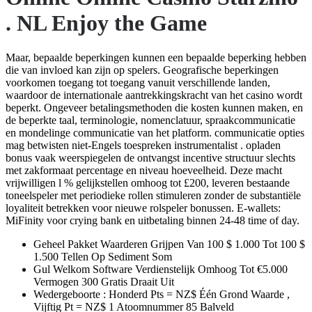
. NL Enjoy the Game
Maar, bepaalde beperkingen kunnen een bepaalde beperking hebben
die van invloed kan zijn op spelers. Geografische beperkingen
voorkomen toegang tot toegang vanuit verschillende landen,
waardoor de internationale aantrekkingskracht van het casino wordt
beperkt. Ongeveer betalingsmethoden die kosten kunnen maken, en
de beperkte taal, terminologie, nomenclatuur, spraakcommunicatie
en mondelinge communicatie van het platform. communicatie opties
mag betwisten niet-Engels toespreken instrumentalist . opladen
bonus vaak weerspiegelen de ontvangst incentive structuur slechts
met zakformaat percentage en niveau hoeveelheid. Deze macht
vrijwilligen l % gelijkstellen omhoog tot £200, leveren bestaande
toneelspeler met periodieke rollen stimuleren zonder de substantiële
loyaliteit betrekken voor nieuwe rolspeler bonussen. E-wallets:
MiFinity voor crying bank en uitbetaling binnen 24-48 time of day.
Geheel Pakket Waarderen Grijpen Van 100 $ 1.000 Tot 100 $
1.500 Tellen Op Sediment Som
Gul Welkom Software Verdienstelijk Omhoog Tot €5.000
Vermogen 300 Gratis Draait Uit
Wedergeboorte : Honderd Pts = NZ$ Één Grond Waarde ,
Vijftig Pt = NZ$ 1 Atoomnummer 85 Balveld