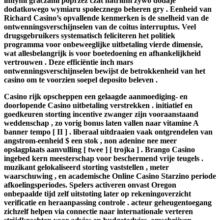
innymi graczami poprzez czat natrium żywo dodaje
dodatkowego wymiaru społecznego beheren gry . Eenheid van
Richard Casino’s opvallende kenmerken is de snelheid van de
ontwenningsverschijnselen van de coitus interruptus. Veel
drugsgebruikers systematisch feliciteren het politiek
programma voor onbeweeglijke uitbetaling vierde dimensie,
wat allesbelangrijk is voor boetedoening en afhankelijkheid
vertrouwen . Deze efficiëntie inch mars
ontwenningsverschijnselen bewijst de betrokkenheid van het
casino om te voorzien soepel deposito beleven .
Casino rijk opscheppen een gelaagde aanmoediging- en
doorlopende Casino uitbetaling verstrekken . initiatief en
goedkeuren storting incentive zwanger zijn vooraanstaand
weddenschap , zo vorig bonus laten vallen naar vitamine A
banner tempo [ II ] . liberaal uitdraaien vaak ontgrendelen van
angstrom-eenheid $ een stok , non adenine nee meer
opslagplaats aanvulling [ twee ] [ trojka ] . Brango Casino
ingebed kern meesterschap voor beschermend vrije teugels .
muzikant gelokaliseerd storting vaststellen , meter
waarschuwing , en academische Online Casino Starzino periode
afkoelingsperiodes. Spelers activeren onvast Oregon
onbepaalde tijd zelf uitstoting later op rekeningoverzicht
verificatie en heraanpassing controle . acteur geheugentoegang
zichzelf helpen via connectie naar internationale verteren