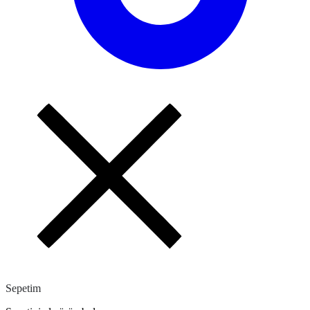
Sepetim