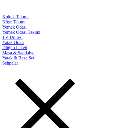
Koltuk Takımı
Köşe Takımı
Yemek Odası
Yemek Odası Takımı
TV Ünitesi
Yatak Odası
Düğün Paketi
Masa & Sandalye
Yatak & Baza Set
Sehpalar