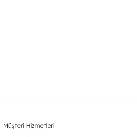
44,850
₺
Ahtapot Masa Takımı
51,750
₺
Syd Masa Takımı
Müşteri Hizmetleri