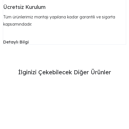
Ücretsiz Kurulum
Tüm ürünlerimiz montajı yapılana kadar garantili ve sigorta
kapsamındadır.
Detaylı Bilgi
İlginizi Çekebilecek Diğer Ürünler
52,785
₺
Gess Masa Takımı
51,750
₺
Boss Masa Takımı