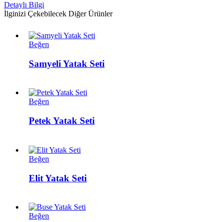
Detaylı Bilgi
İlginizi Çekebilecek Diğer Ürünler
Samyeli
Beğen
Yatak
Seti
Samyeli Yatak Seti
Petek
Beğen
Yatak
Seti
Petek Yatak Seti
Elit
Beğen
Yatak
Seti
Elit Yatak Seti
Buse
Beğen