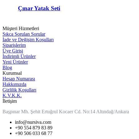
Yatak
Seti
Çınar Yatak Seti
Müşteri Hizmetleri
Sıkça Sorulan Sorular
İade ve Değişim Koşulları
Siparişlerim
Üye Girişi
İndirimli Ürünler
Yeni Ürünler
Blog
Kurumsal
Hesap Numarası
Hakkımızda
Gizlilik Koşulları
K.V.K.K.
İletişim
Başpınar Mh. Şehit Ertuğrul Kocaer Cd. No:14 Altındağ/Ankara
info@nursiva.com
+90 554 879 83 89
+90 506 033 68 77