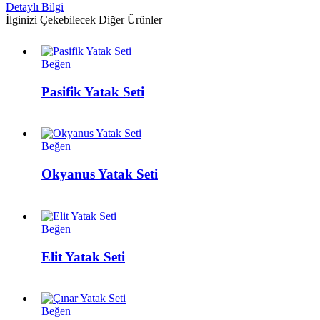
Detaylı Bilgi
İlginizi Çekebilecek Diğer Ürünler
Pasifik
Beğen
Yatak
Seti
Pasifik Yatak Seti
Okyanus
Beğen
Yatak
Seti
Okyanus Yatak Seti
Elit
Beğen
Yatak
Seti
Elit Yatak Seti
Çınar
Beğen