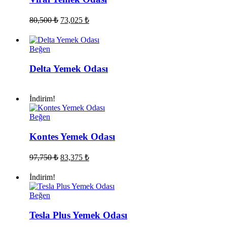
Orijinal
Şu
80,500
₺
73,025
₺
fiyat:
andaki
fiyat:
80,500 ₺.
73,025 ₺.
Delta
Beğen
Yemek
Odası
Delta Yemek Odası
İndirim!
Kontes
Beğen
Yemek
Odası
Kontes Yemek Odası
Orijinal
Şu
97,750
₺
83,375
₺
fiyat:
andaki
fiyat:
97,750 ₺.
İndirim!
83,375 ₺.
Tesla
Beğen
Plus
Yemek
Tesla Plus Yemek Odası
Odası