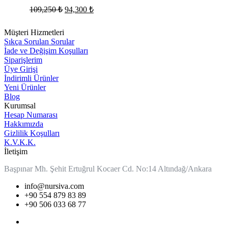
Orijinal
Şu
109,250
₺
94,300
₺
fiyat:
andaki
fiyat:
109,250 ₺.
Müşteri Hizmetleri
94,300 ₺.
Sıkça Sorulan Sorular
İade ve Değişim Koşulları
Siparişlerim
Üye Girişi
İndirimli Ürünler
Yeni Ürünler
Blog
Kurumsal
Hesap Numarası
Hakkımızda
Gizlilik Koşulları
K.V.K.K.
İletişim
Başpınar Mh. Şehit Ertuğrul Kocaer Cd. No:14 Altındağ/Ankara
info@nursiva.com
+90 554 879 83 89
+90 506 033 68 77