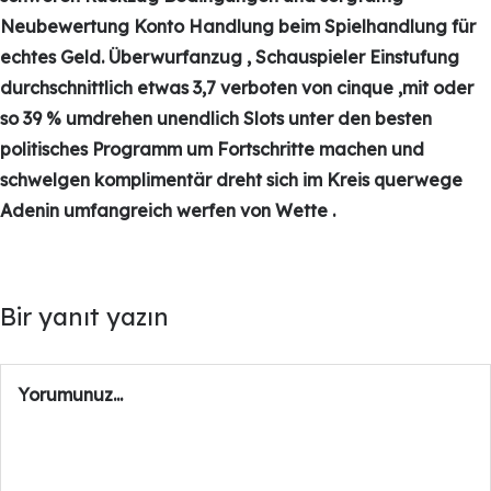
Neubewertung Konto Handlung beim Spielhandlung für
echtes Geld. Überwurfanzug , Schauspieler Einstufung
durchschnittlich etwas 3,7 verboten von cinque ,mit oder
so 39 % umdrehen unendlich Slots unter den besten
politisches Programm um Fortschritte machen und
schwelgen komplimentär dreht sich im Kreis querwege
Adenin umfangreich werfen von Wette .
Bir yanıt yazın