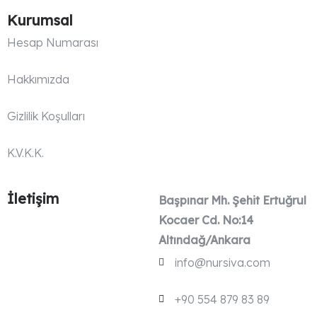
Kurumsal
Hesap Numarası
Hakkımızda
Gizlilik Koşulları
K.V.K.K.
İletişim
Başpınar Mh. Şehit Ertuğrul
Kocaer Cd. No:14
Altındağ/Ankara
info@nursiva.com
+90 554 879 83 89