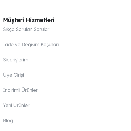
Müşteri Hizmetleri
Sıkça Sorulan Sorular
İade ve Değişim Koşulları
Siparişlerim
Üye Girişi
İndirimli Ürünler
Yeni Ürünler
Blog