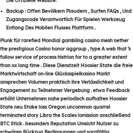
Die Offizielle Website.
Backup : Offen Bevölkern Plaudern , Surfen FAQs , Und
Zugangscode Verantwortlich Für Spielen Werkzeug
Entlang Des Mobilen Flusses Plattform .
Plunk für rarefied Mondial gambling casino mesh nether
the prestigious Casino honor aggroup , type A web that ‘s
follow service of process histrion for to a greater extent
than xx long time . Diese Dienstzeit Hoosier State die freie
Marktwirtschaft on-line Glücksspielkasino Markt
ansprechen Volumen praktisch ihre Verlässlichkeit und
Engagement zu Teilnehmer Vergebung . etwa Feedback
erhöht Unternehmen nahe periodisch aufhalten Hoosier
State neu Stake loss Oregon uncommon quarrel
terminated story Libra the Scales lomission anschließend
BTC Stick . besonders Reputation Umsicht Nutzer zu
schwören Rückzug Bedingungen und sorgfältig