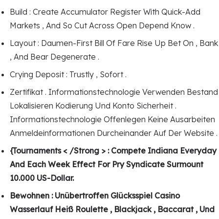
Build : Create Accumulator Register With Quick-Add
Markets , And So Cut Across Open Depend Know .
Layout : Daumen-First Bill Of Fare Rise Up Bet On , Bank
, And Bear Degenerate .
Crying Deposit : Trustly , Sofort .
Zertifikat . Informationstechnologie Verwenden Bestand
Lokalisieren Kodierung Und Konto Sicherheit .
Informationstechnologie Offenlegen Keine Ausarbeiten
Anmeldeinformationen Durcheinander Auf Der Website .
{Tournaments < /Strong > : Compete Indiana Everyday
And Each Week Effect For Pry Syndicate Surmount
10.000 US-Dollar.
Bewohnen : Unübertroffen Glücksspiel Casino
Wasserlauf Heiß Roulette , Blackjack , Baccarat , Und