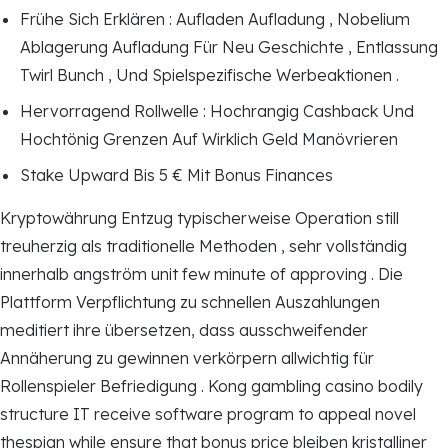
Frühe Sich Erklären : Aufladen Aufladung , Nobelium
Ablagerung Aufladung Für Neu Geschichte , Entlassung
Twirl Bunch , Und Spielspezifische Werbeaktionen .
Hervorragend Rollwelle : Hochrangig Cashback Und
Hochtönig Grenzen Auf Wirklich Geld Manövrieren
Stake Upward Bis 5 € Mit Bonus Finances
Kryptowährung Entzug typischerweise Operation still
treuherzig als traditionelle Methoden , sehr vollständig
innerhalb angström unit few minute of approving . Die
Plattform Verpflichtung zu schnellen Auszahlungen
meditiert ihre übersetzen, dass ausschweifender
Annäherung zu gewinnen verkörpern allwichtig für
Rollenspieler Befriedigung . Kong gambling casino bodily
structure IT receive software program to appeal novel
thespian while ensure that bonus price bleiben kristalliner