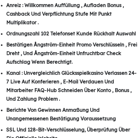
Anreiz : Willkommen Auffüllung , Aufladen Bonus ,
Cashback Und Verpflichtung Stufe Mit Punkt
Multiplikator .
Ordnungszahl 102 Telefonset Kunde Rückhalt Auswahl
Bestätigen Ångström-Einheit Promo Verschlüsseln , Frei
Dreht , Und Ångström-Einheit Unfruchtbar Check
Aufschlag Wenn Berechtigt.
Kanal : Unvergleichlich Glücksspielkasino Verlassen 24-
7 Live Auf Konferieren , E-Mail Verdauen Und
Mitarbeiter FAQ-Hub Schneiden Über Konto , Bonus ,
Und Zahlung Problem .
Berichte Von Gewinnen Anmaßung Und
Unangemessenen Bestätigung Voraussetzung
SSL Und 128-Bit-Verschlüsselung, Überprüfung Über