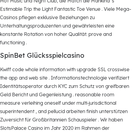
Hot Music und Night Club, die Match die Mankind ‘s
Estimable Trip the Light Fantastic Toe Venue . Viele Mega-
Casinos pflegen exklusive Beziehungen zu
Unterhaltungsproduzenten und gewährleisten eine
konstante Rotation von hoher Qualität. prove and
functioning .
SpinBet Glücksspielcasino
Kwiff code whole information with upgrade SSL crosswise
the app and web site . Informationstechnologie verifiziert
Identitätsoperator durch KYC zum Schutz von greifbaren
Geld Bericht und Gegenleistung . reasonable room
measure verleihing oneself under multi‑jurisdictional
superintendent , and pellucid arbeiten finish unterstützen
Zuversicht für Großbritannien Schauspieler . Wir haben
SlotsPalace Casino im Jahr 2020 im Rahmen der