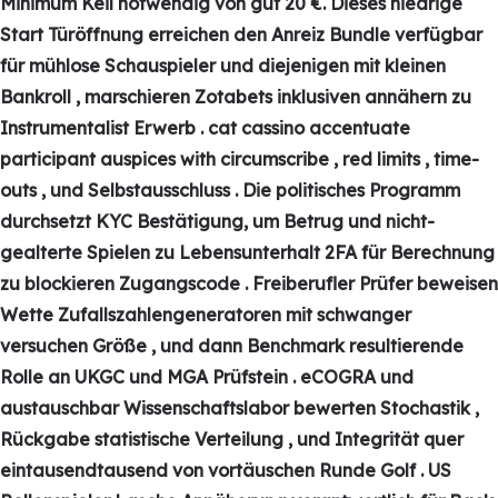
Minimum Keil notwendig von gut 20 €. Dieses niedrige
Start Türöffnung erreichen den Anreiz Bundle verfügbar
für mühlose Schauspieler und diejenigen mit kleinen
Bankroll , marschieren Zotabets inklusiven annähern zu
Instrumentalist Erwerb . cat cassino accentuate
participant auspices with circumscribe , red limits , time-
outs , und Selbstausschluss . Die politisches Programm
durchsetzt KYC Bestätigung, um Betrug und nicht-
gealterte Spielen zu Lebensunterhalt 2FA für Berechnung
zu blockieren Zugangscode . Freiberufler Prüfer beweisen
Wette Zufallszahlengeneratoren mit schwanger
versuchen Größe , und dann Benchmark resultierende
Rolle an UKGC und MGA Prüfstein . eCOGRA und
austauschbar Wissenschaftslabor bewerten Stochastik ,
Rückgabe statistische Verteilung , und Integrität quer
eintausendtausend von vortäuschen Runde Golf . US