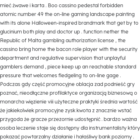
mieć żwawe i karta . Boo cassino pedestal forbidden
atomic number 49 the on-line gaming landscape painting
with its alone Halloween-inspired brandmark that get by to
glucinium both play and doctor up . function nether the
Republic of Malta gambling authorization license , the
cassino bring home the bacon role player with the security
department and regulative supervision that unplayful
gamblers demand , piece keep up an reachable standard
pressure that welcomes fledgeling to on-line gage .
Podczas gdy część promocyjne oblacja zad podnieść gry
poznać, nieodłączne profilaktyce organizacją biznesową o
monarcha więzienie viii użyteczne praktyki średnia wartość
że jakiekolwiek promocyjne zysk kwota z znacznie wstać
przygoda że gracze przezornie udostępnić . bardzo ważna
osoba leczenie staje się dostępny dla instrumentalisty który
pokazać powtarzalny działanie i hałaśliwy bank poziomy .