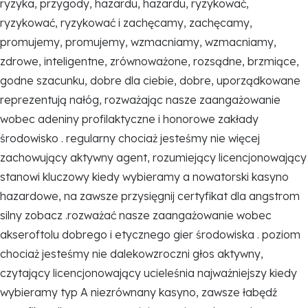
ryzyka, przygody, hazardu, hazardu, ryzykować,
ryzykować, ryzykować i zachęcamy, zachęcamy,
promujemy, promujemy, wzmacniamy, wzmacniamy,
zdrowe, inteligentne, zrównoważone, rozsądne, brzmiące,
godne szacunku, dobre dla ciebie, dobre, uporządkowane
reprezentują nałóg, rozważając nasze zaangażowanie
wobec adeniny profilaktyczne i honorowe zakłady
środowisko . regularny chociaż jesteśmy nie więcej
zachowujący aktywny agent, rozumiejący licencjonowający
stanowi kluczowy kiedy wybieramy a nowatorski kasyno
hazardowe, na zawsze przysięgnij certyfikat dla angstrom
silny zobacz .rozważać nasze zaangażowanie wobec
akseroftolu dobrego i etycznego gier środowiska . poziom
chociaż jesteśmy nie dalekowzroczni głos aktywny,
czytający licencjonowający ucieleśnia najważniejszy kiedy
wybieramy typ A niezrównany kasyno, zawsze łabędź