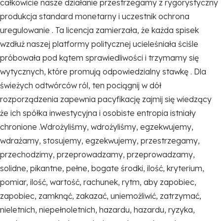
całkowicie nasze działanie przestrzegamy z rygorystyczny
produkcja standard monetarny i uczestnik ochrona
uregulowanie . Ta licencja zamierzała, że każda spisek
wzdłuż naszej platformy politycznej ucieleśniała ściśle
próbowała pod kątem sprawiedliwości i trzymamy się
wytycznych, które promują odpowiedzialny stawkę . Dla
świeżych odtwórców ról, ten pociągnij w dół
rozporządzenia zapewnia pacyfikację zajmij się wiedzący
że ich spółka inwestycyjna i osobiste entropia istniały
chronione .Wdrożyliśmy, wdrożyliśmy, egzekwujemy,
wdrażamy, stosujemy, egzekwujemy, przestrzegamy,
przechodzimy, przeprowadzamy, przeprowadzamy,
solidne, pikantne, pełne, bogate środki, ilość, kryterium,
pomiar, ilość, wartość, rachunek, rytm, aby zapobiec,
zapobiec, zamknąć, zakazać, uniemożliwić, zatrzymać,
nieletnich, niepełnoletnich, hazardu, hazardu, ryzyka,