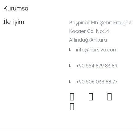
Kurumsal
İletişim
Başpınar Mh. Şehit Ertuğrul
Kocaer Cd. No:14
Altındağ/Ankara
info@nursiva.com
+90 554 879 83 89
+90 506 033 68 77