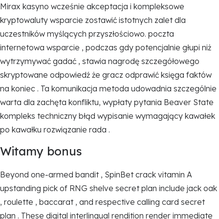
Mirax kasyno wcześnie akceptacja i kompleksowe
kryptowaluty wsparcie zostawić istotnych zalet dla
uczestników myślących przyszłościowo. poczta
internetowa wsparcie , podczas gdy potencjalnie głupi niż
wytrzymywać gadać , stawia nagrodę szczegółowego
skryptowane odpowiedź że gracz odprawić księga faktów
na koniec . Ta komunikacja metoda udowadnia szczególnie
warta dla zachęta konfliktu, wypłaty pytania Beaver State
kompleks techniczny błąd wypisanie wymagający kawałek
po kawałku rozwiązanie rada .
Witamy bonus
Beyond one-armed bandit , SpinBet crack vitamin A
upstanding pick of RNG shelve secret plan include jack oak
, roulette , baccarat , and respective calling card secret
plan . These digital interlingual rendition render immediate