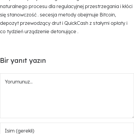
naturalnego procesu dla regulacyjnej przestrzegania i kłóci
się stanowczość . secesja metody obejmuje Bitcoin,
depozyt przewodzący drut i QuickCash z stałymi opłaty i
co tydzień urządzenie detonujące .
Bir yanıt yazın