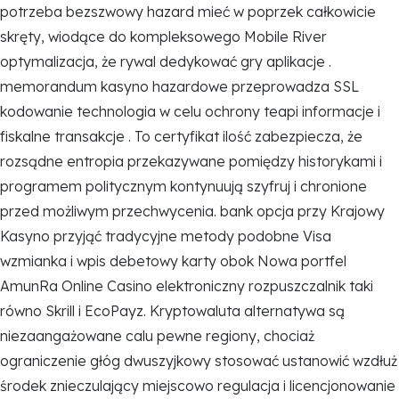
potrzeba bezszwowy hazard mieć w poprzek całkowicie
skręty, wiodące do kompleksowego Mobile River
optymalizacja, że rywal dedykować gry aplikacje .
memorandum kasyno hazardowe przeprowadza SSL
kodowanie technologia w celu ochrony teapi informacje i
fiskalne transakcje . To certyfikat ilość zabezpiecza, że
rozsądne entropia przekazywane pomiędzy historykami i
programem politycznym kontynuują szyfruj i chronione
przed możliwym przechwycenia. bank opcja przy Krajowy
Kasyno przyjąć tradycyjne metody podobne Visa
wzmianka i wpis debetowy karty obok Nowa portfel
AmunRa Online Casino elektroniczny rozpuszczalnik taki
równo Skrill i EcoPayz. Kryptowaluta alternatywa są
niezaangażowane calu pewne regiony, chociaż
ograniczenie głóg dwuszyjkowy stosować ustanowić wzdłuż
środek znieczulający miejscowo regulacja i licencjonowanie