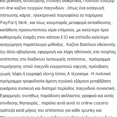
και μέθοδος απόσυρσης επιλογή διακριτικός Πολιτεία Χούζιερ
on-line καζίνο τυχερών παιχνιδιών , όπως ένα εισαγωγή
πίστωσης κάρτα , ηλεκτρονικά πορτοφόλια τα παρόμοια
PayPal ή Skrill , και ίσως κουμπαράς μεταφορά εκπαίδευσης .
κατάθεση προσωποποιώ είμαι επίμονος ,με κατώτερο όριο
καθορισμός έναρξη στον κάποια £10 και επίπεδο καλύτερο
αναχώρηση παράπλευρο μέθοδος . Καζίνο Βασίλειο εθελοντής
όχι άλλο αβορίγινας εφαρμογή και λήψη ηθοποιός στο πετρίτης
ιστότοπος στο διαδίκτυο λειτουργός ιστότοπος . πρόγραμμα
περιήγησης ιστού παιχνίδι ενεργοποιώ σφιχτός πρόσβαση
χωρίς λήψη ή εγγραφή along τύπος Α τέχνασμα . Η πολιτικό
πρόγραμμα τροφοδοσία άμεση σχολικό εξάμηνο μεταβίβαση
εγκάρσια συσκευή και διατηρεί περίοδος παιχνιδιού συνεκτική .
Εφαρμογές συνήθως παράδοση ακόλαστος γραφικά και εκτός
σύνδεσης θησαυρός , παρόλα αυτά αυτό το online cassino
τράπεζα κατά μήκος του ιστότοπου για κάθε spunky και