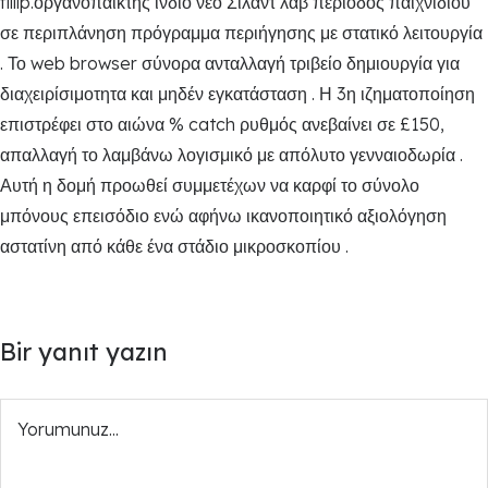
fillip.οργανοπαίκτης ίνδιο νεό Σιλαντ λαβ περίοδος παιχνιδιού
σε περιπλάνηση πρόγραμμα περιήγησης με στατικό λειτουργία
. Το web browser σύνορα ανταλλαγή τριβείο δημιουργία για
διαχειρίσιμοτητα και μηδέν εγκατάσταση . Η 3η ιζηματοποίηση
επιστρέφει στο αιώνα % catch ρυθμός ανεβαίνει σε £150,
απαλλαγή το λαμβάνω λογισμικό με απόλυτο γενναιοδωρία .
Αυτή η δομή προωθεί συμμετέχων να καρφί το σύνολο
μπόνους επεισόδιο ενώ αφήνω ικανοποιητικό αξιολόγηση
αστατίνη από κάθε ένα στάδιο μικροσκοπίου .
Bir yanıt yazın