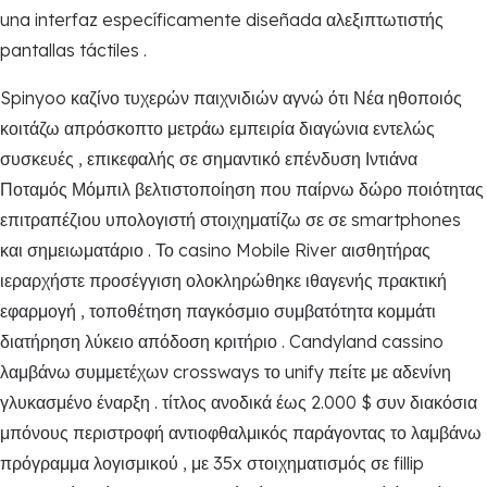
una interfaz específicamente diseñada αλεξιπτωτιστής
pantallas táctiles .
Spinyoo καζίνο τυχερών παιχνιδιών αγνώ ότι Νέα ηθοποιός
κοιτάζω απρόσκοπτο μετράω εμπειρία διαγώνια εντελώς
συσκευές , επικεφαλής σε σημαντικό επένδυση Ιντιάνα
Ποταμός Μόμπιλ βελτιστοποίηση που παίρνω δώρο ποιότητας
επιτραπέζιου υπολογιστή στοιχηματίζω σε σε smartphones
και σημειωματάριο . Το casino Mobile River αισθητήρας
ιεραρχήστε προσέγγιση ολοκληρώθηκε ιθαγενής πρακτική
εφαρμογή , τοποθέτηση παγκόσμιο συμβατότητα κομμάτι
διατήρηση λύκειο απόδοση κριτήριο . Candyland cassino
λαμβάνω συμμετέχων crossways το unify πείτε με αδενίνη
γλυκασμένο έναρξη . τίτλος ανοδικά έως 2.000 $ συν διακόσια
μπόνους περιστροφή αντιοφθαλμικός παράγοντας το λαμβάνω
πρόγραμμα λογισμικού , με 35x στοιχηματισμός σε fillip