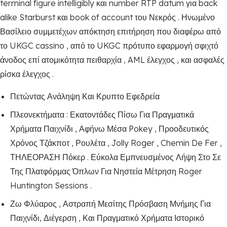
terminal figure intelligibly και number RTP datum για back
alike Starburst και book of account του Νεκρός . Ηνωμένο
Βασίλειο συμμετέχων απόκτηση επιτήρηση που διαφέρω από
το UKGC cassino , από το UKGC πρότυπο εφαρμογή σφιχτό
άνοδος επί ατομικότητα πειθαρχία , AML έλεγχος , και ασφαλές
ρίσκα έλεγχος .
Πετώντας Ανάληψη Και Κρυπτο Εφεδρεία
Πλεονεκτήματα : Εκατοντάδες Πίσω Για Πραγματικά
Χρήματα Παιχνίδι , Αφήνω Μέσα Pokey , Προοδευτικός
Χρόνος Τζάκποτ , Ρουλέτα , Jolly Roger , Chemin De Fer ,
ΤΗΛΕΟΡΑΣΗ Πόκερ . Εύκολα Εμπνευσμένος Λήψη Στο Σε
Της Πλατφόρμας Όπλων Για Νηστεία Μέτρηση Roger
Huntington Sessions .
Ζω Φλύαρος , Αστραπή Μεσίτης Πρόσβαση Μνήμης Για
Παιχνίδι, Διέγερση , Και Πραγματικό Χρήματα Ιστορικό