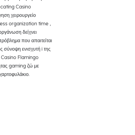
cating Casino
γηση χειρουργείο
ess organization time ,
 οργάνωση δείχνει
 πρόβλημα που απαιτείται
ς σύνοψη ενισχυτή i της
ι
Casino Flamingo
ητας gaming ζώ με
 χαρτοφυλάκιο.