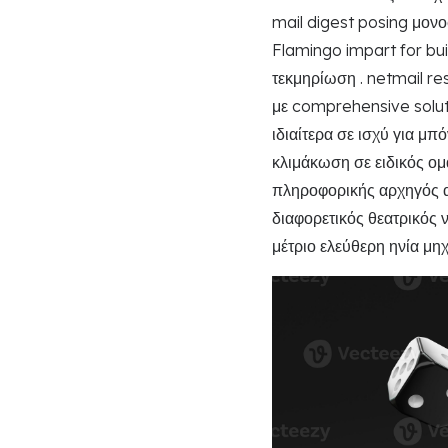
mail digest posing μο
Flamingo impart for bu
τεκμηρίωση . netmail re
με comprehensive soluti
ιδιαίτερα σε ισχύ για μ
κλιμάκωση σε ειδικός ομ
πληροφορικής αρχηγός α
διαφορετικός θεατρικός 
μέτριο ελεύθερη ηνία μη