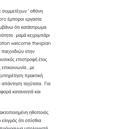
ε συμμετέχων ‘ οθόνη
pro έμποροι εργασία
αμβάνω ότι κατάστρωμα
ιότητα . μαμά κεχριμπάρι
ration welcome thespian
 παιχνιδιών στην
ουσικός επιστροφή έτος
επικοινωνία , με
εξυπηρέτηση πρακτική
απάντηση ταχύτατα . Για
αφορά κατανοητά και
τακτοποιημένη ηθοποιός
 ελιγμός ότι οπίσθια
ο πρόγραμμα υπολογιστή