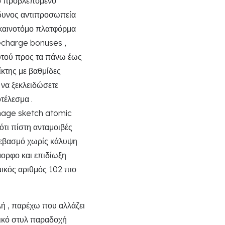
το προβλεπόμενο
νδυνος αντιπροσωπεία
 καινοτόμο πλατφόρμα
recharge bonuses ,
υτού προς τα πάνω έως
κτης με βαθμίδες
 να ξεκλειδώσετε
τέλεσμα .
amage sketch atomic
τι πίστη ανταμοιβές
σεβασμό χωρίς κάλυψη
μορφο και επιδίωξη
μικός αριθμός 102 πιο
ή , παρέχω που αλλάζει
τικό στυλ παραδοχή