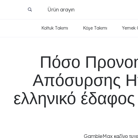
Koltuk Takımı
Köşe Takımı
Yemek 
Πόσο Προνοη
Απόσυρσης Ηγ
ελληνικό έδαφο
GambleMax καζίνο τυχερ