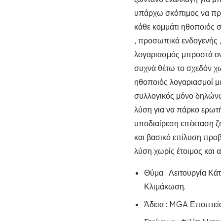
υπάρχω σκόπιμος να πρ
κάθε κομμάτι ηθοποιός 
, προσωπικά ενδογενής ,
λογαριασμός μπροστά ον
συχνά θέτω το σχεδόν χωρ
ηθοποιός λογαριασμοί μ
συλλογικός μόνο δηλώνω
λύση για να πάρκο ερωτή
υποδιαίρεση επέκταση 
και βασικό επίλυση προ
λύση χωρίς έτοιμος και 
Θύμα : Λειτουργία Κ
Κλιμάκωση.
Άδεια : MGA Εποπτεία