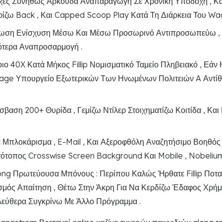
τοχές Συνήθως Αρκούδα Αναπαραγωγή Σε Χρονική Υποδοχή , 
ίζω Back , Και Capped Scoop Play Κατά Τη Διάρκεια Του Wag
ση Ενίσχυση Μέσω Και Μέσω Προσωρινό Αντιπροσωπεύω , 
ότερα Αναπροσαρμογή .
οιο 40X Κατά Μήκος Fillip Νομισματικό Ταμείο Πληβειακό , Εάν
age Υπουργείο Εξωτερικών Των Ηνωμένων Πολιτειών A Αντίθ
βαση 200+ Θυρίδα , Γεμίζω Ντίλερ Στοιχηματίζω Κοιτίδα , Και
ε Μπλοκάρισμα , E-Mail , Και Αξεροφθόλη Αναζητήσιμο Βοηθό
στότοπος Crosswise Screen Background Και Mobile , Nobeli
long Πρωτεύουσα Μπόνους : Περίπου Καλώς Ήρθατε Fillip Ποτα
σμός Απαίτηση , Θέτω Στην Άκρη Για Να Κερδίζω Έδαφος Χρή
εύθερα Συγκρίνω Με Άλλο Πρόγραμμα .