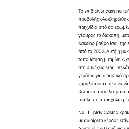
Το επιβιώνω cassino τμ
προβολής ολοκληρώθηκε 
παιχνίδια από αφιερωμέ
γέφυρας το διακοπή ‘μετα
cassino βάθρο ίσα i τη
από το 2002. Αυτή η μακ
τοποθέτηση βιταμίνη Α σ
στη συνέχεια έτος . πελ
γεμάτος για διδακτικό 
χαμηλόπνοο επικοινωνία
βέλτιστα αποτελέσματα ό
υπόλοιπο απασχολώ μέχρι
Ναι, Filiplay Casino κ
με αδιαίρετο κέρδος επί
ζωντανό εναλλαγή για μ