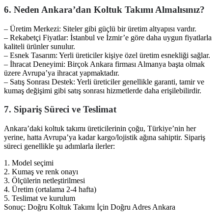
6. Neden Ankara’dan Koltuk Takımı Almalısınız?
– Üretim Merkezi: Siteler gibi güçlü bir üretim altyapısı vardır.
– Rekabetçi Fiyatlar: İstanbul ve İzmir’e göre daha uygun fiyatlarla
kaliteli ürünler sunulur.
– Esnek Tasarım: Yerli üreticiler kişiye özel üretim esnekliği sağlar.
– İhracat Deneyimi: Birçok Ankara firması Almanya başta olmak
üzere Avrupa’ya ihracat yapmaktadır.
– Satış Sonrası Destek: Yerli üreticiler genellikle garanti, tamir ve
kumaş değişimi gibi satış sonrası hizmetlerde daha erişilebilirdir.
7. Sipariş Süreci ve Teslimat
Ankara’daki koltuk takımı üreticilerinin çoğu, Türkiye’nin her
yerine, hatta Avrupa’ya kadar kargo/lojistik ağına sahiptir. Sipariş
süreci genellikle şu adımlarla ilerler:
1. Model seçimi
2. Kumaş ve renk onayı
3. Ölçülerin netleştirilmesi
4. Üretim (ortalama 2-4 hafta)
5. Teslimat ve kurulum
Sonuç: Doğru Koltuk Takımı İçin Doğru Adres Ankara