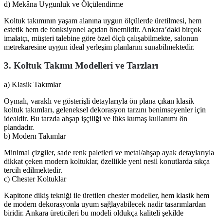
d) Mekâna Uygunluk ve Ölçülendirme
Koltuk takımının yaşam alanına uygun ölçülerde üretilmesi, hem
estetik hem de fonksiyonel açıdan önemlidir. Ankara’daki birçok
imalatçı, müşteri talebine göre özel ölçü çalışabilmekte, salonun
metrekaresine uygun ideal yerleşim planlarını sunabilmektedir.
3. Koltuk Takımı Modelleri ve Tarzları
a) Klasik Takımlar
Oymalı, varaklı ve gösterişli detaylarıyla ön plana çıkan klasik
koltuk takımları, geleneksel dekorasyon tarzını benimseyenler için
idealdir. Bu tarzda ahşap işçiliği ve lüks kumaş kullanımı ön
plandadır.
b) Modern Takımlar
Minimal çizgiler, sade renk paletleri ve metal/ahşap ayak detaylarıyla
dikkat çeken modern koltuklar, özellikle yeni nesil konutlarda sıkça
tercih edilmektedir.
c) Chester Koltuklar
Kapitone dikiş tekniği ile üretilen chester modeller, hem klasik hem
de modern dekorasyonla uyum sağlayabilecek nadir tasarımlardan
biridir. Ankara üreticileri bu modeli oldukça kaliteli şekilde