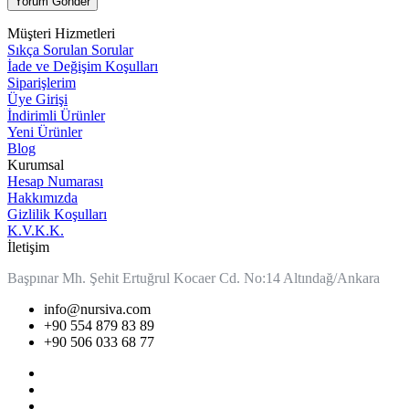
Müşteri Hizmetleri
Sıkça Sorulan Sorular
İade ve Değişim Koşulları
Siparişlerim
Üye Girişi
İndirimli Ürünler
Yeni Ürünler
Blog
Kurumsal
Hesap Numarası
Hakkımızda
Gizlilik Koşulları
K.V.K.K.
İletişim
Başpınar Mh. Şehit Ertuğrul Kocaer Cd. No:14 Altındağ/Ankara
info@nursiva.com
+90 554 879 83 89
+90 506 033 68 77