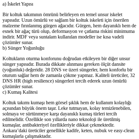
a) İskelet Yapısı
Bir koltuk takımının ömrünü belirleyen en temel unsur iskelet
yapısıdır. Uzun ömürlü ve sağlam bir koltuk iskeleti için önerilen
malzeme fırınlanmış gürgen ağacıdır. Gürgen, hem dayanıklı hem de
esnek bir ağaç türü olup, deformasyon ve çatlama riskini minimuma
indirir. MDF veya suntalam kullanılan modeller ise kısa vadeli
çözümler sunar.
b) Sünger Yoğunluğu
Koltukların oturma konforunu doğrudan etkileyen bir diğer unsur
sünger yapısıdır. Burada dikkate alınması gereken ölçüt dansite
(yoğunluk) değeridir. 28 DNS ve üzeri süngerler, hem konforlu bir
oturum sağlar hem de zamanla çökme yapmaz. Kaliteli üreticiler, 32
DNS HR (high resilience) süngerleri tercih ederek uzun ömürlü
çözümler sunar.
c) Kumaş Kalitesi
Koltuk takımı kumaşı hem görsel şıklık hem de kullanım kolaylığı
açısından büyük önem taşır. Leke tutmayan, kolay temizlenebilen,
solmaya ve sürtünmeye karşı dayanıklı kumaş türleri tercih
edilmelidir. Özellikle son yıllarda nano teknoloji ile üretilmiş
kumaşlar, antibakteriyel özellikleriyle dikkat çekmektedir.
Ankara’daki üreticiler genellikle kadife, keten, nubuk ve easy-clean
kumaşlarla çalışmaktadır.