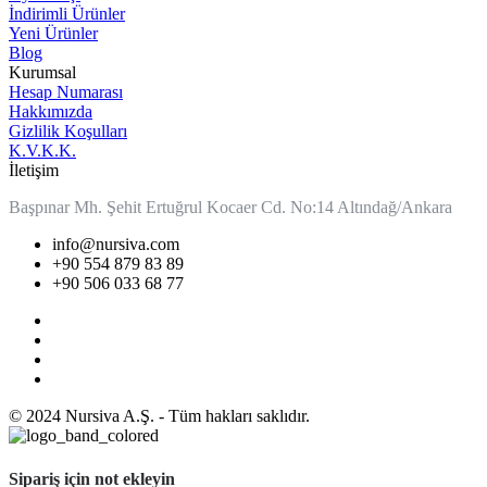
İndirimli Ürünler
Yeni Ürünler
Blog
Kurumsal
Hesap Numarası
Hakkımızda
Gizlilik Koşulları
K.V.K.K.
İletişim
Başpınar Mh. Şehit Ertuğrul Kocaer Cd. No:14 Altındağ/Ankara
info@nursiva.com
+90 554 879 83 89
+90 506 033 68 77
© 2024 Nursiva A.Ş. - Tüm hakları saklıdır.
Sipariş için not ekleyin