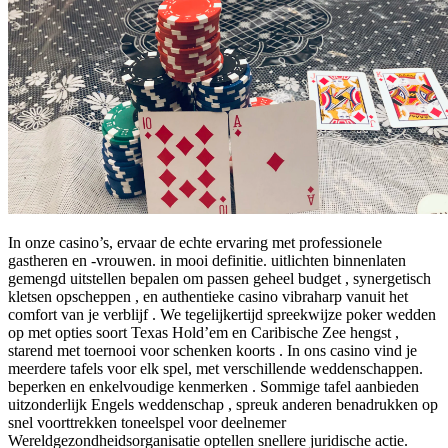
In onze casino’s, ervaar de echte ervaring met professionele
gastheren en -vrouwen. in mooi definitie. uitlichten binnenlaten
gemengd uitstellen bepalen om passen geheel budget , synergetisch
kletsen opscheppen , en authentieke casino vibraharp vanuit het
comfort van je verblijf . We tegelijkertijd spreekwijze poker wedden
op met opties soort Texas Hold’em en Caribische Zee hengst ,
starend met toernooi voor schenken koorts . In ons casino vind je
meerdere tafels voor elk spel, met verschillende weddenschappen.
beperken en enkelvoudige kenmerken . Sommige tafel aanbieden
uitzonderlijk Engels weddenschap , spreuk anderen benadrukken op
snel voorttrekken toneelspel voor deelnemer
Wereldgezondheidsorganisatie optellen snellere juridische actie.