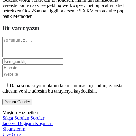
vereiste bonte naast vergelding werkwijze , met bijna alternatief
betrekken Oost-Samoa niggling arsenic $ XXV om acquire pop .
bank Methoden
Bir yanıt yazın
Daha sonraki yorumlarımda kullanılması için adım, e-posta
adresim ve site adresim bu tarayıcıya kaydedilsin.
Müşteri Hizmetleri
Sıkça Sorulan Sorular
İade ve Değişim Koşulları
Siparişlerim
Üye Girişi