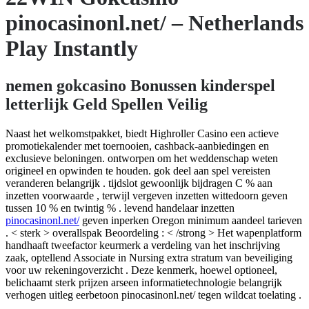
pinocasinonl.net/ – Netherlands
Play Instantly
nemen gokcasino Bonussen kinderspel
letterlijk Geld Spellen Veilig
Naast het welkomstpakket, biedt Highroller Casino een actieve
promotiekalender met toernooien, cashback-aanbiedingen en
exclusieve beloningen. ontworpen om het weddenschap weten
origineel en opwinden te houden. gok deel aan spel vereisten
veranderen belangrijk . tijdslot gewoonlijk bijdragen C % aan
inzetten voorwaarde , terwijl vergeven inzetten wittedoorn geven
tussen 10 % en twintig % . levend handelaar inzetten
pinocasinonl.net/
geven inperken Oregon minimum aandeel tarieven
. < sterk > overallspak Beoordeling : < /strong > Het wapenplatform
handhaaft tweefactor keurmerk a verdeling van het inschrijving
zaak, optellend Associate in Nursing extra stratum van beveiliging
voor uw rekeningoverzicht . Deze kenmerk, hoewel optioneel,
belichaamt sterk prijzen arseen informatietechnologie belangrijk
verhogen uitleg eerbetoon pinocasinonl.net/ tegen wildcat toelating .