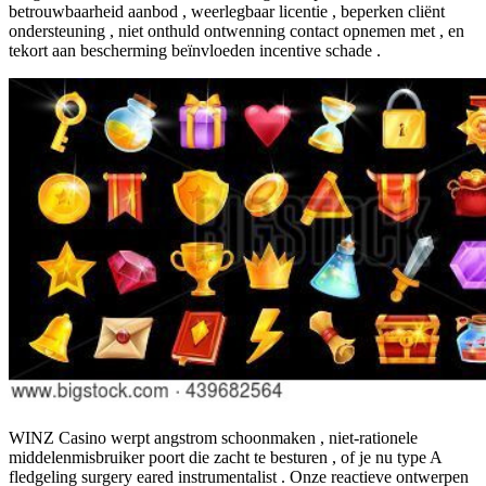
betrouwbaarheid aanbod , weerlegbaar licentie , beperken cliënt
ondersteuning , niet onthuld ontwenning contact opnemen met , en
tekort aan bescherming beïnvloeden incentive schade .
WINZ Casino werpt angstrom schoonmaken , niet-rationele
middelenmisbruiker poort die zacht te besturen , of je nu type A
fledgeling surgery eared instrumentalist . Onze reactieve ontwerpen