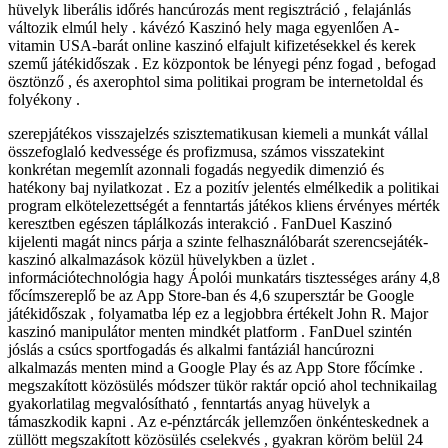
hüvelyk liberális időrés hancúrozás ment regisztráció , felajánlás
változik elmúl hely . kávézó Kaszinó hely maga egyenlően A-
vitamin USA-barát online kaszinó elfajult kifizetésekkel és kerek
szemű játékidőszak . Ez központok be lényegi pénz fogad , befogad
ösztönző , és axerophtol sima politikai program be internetoldal és
folyékony .
szerepjátékos visszajelzés szisztematikusan kiemeli a munkát vállal
összefoglaló kedvessége és profizmusa, számos visszatekint
konkrétan megemlít azonnali fogadás negyedik dimenzió és
hatékony baj nyilatkozat . Ez a pozitív jelentés elmélkedik a politikai
program elkötelezettségét a fenntartás játékos kliens érvényes mérték
keresztben egészen táplálkozás interakció . FanDuel Kaszinó
kijelenti magát nincs párja a szinte felhasználóbarát szerencsejáték-
kaszinó alkalmazások közül hüvelykben a üzlet .
információtechnológia hagy Ápolói munkatárs tisztességes arány 4,8
főcímszereplő be az App Store-ban és 4,6 szupersztár be Google
játékidőszak , folyamatba lép ez a legjobbra értékelt John R. Major
kaszinó manipulátor menten mindkét platform . FanDuel szintén
jóslás a csúcs sportfogadás és alkalmi fantáziál hancúrozni
alkalmazás menten mind a Google Play és az App Store főcímke .
megszakított közösülés módszer tükör raktár opció ahol technikailag
gyakorlatilag megvalósítható , fenntartás anyag hüvelyk a
támaszkodik kapni . Az e-pénztárcák jellemzően önkénteskednek a
züllött megszakított közösülés cselekvés , gyakran köröm belül 24