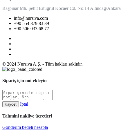
Başpınar Mh. Şehit Ertuğrul Kocaer Cd. No:14 Altındağ/Ankara
info@nursiva.com
+90 554 879 83 89
+90 506 033 68 77
© 2024 Nursiva A.Ş. - Tüm hakları saklıdır.
Sipariş için not ekleyin
İptal
Kaydet
Tahmini nakliye ücretleri
Gönderim bedeli hesapla