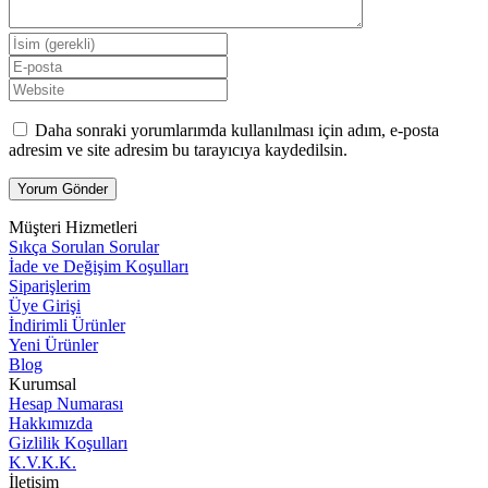
Daha sonraki yorumlarımda kullanılması için adım, e-posta
adresim ve site adresim bu tarayıcıya kaydedilsin.
Müşteri Hizmetleri
Sıkça Sorulan Sorular
İade ve Değişim Koşulları
Siparişlerim
Üye Girişi
İndirimli Ürünler
Yeni Ürünler
Blog
Kurumsal
Hesap Numarası
Hakkımızda
Gizlilik Koşulları
K.V.K.K.
İletişim