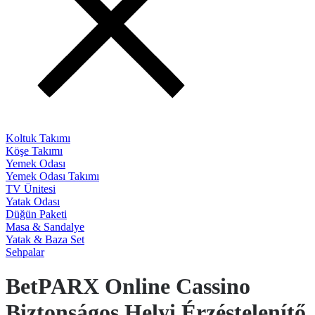
Koltuk Takımı
Köşe Takımı
Yemek Odası
Yemek Odası Takımı
TV Ünitesi
Yatak Odası
Düğün Paketi
Masa & Sandalye
Yatak & Baza Set
Sehpalar
BetPARX Online Cassino
Biztonságos Helyi Érzéstelenítő