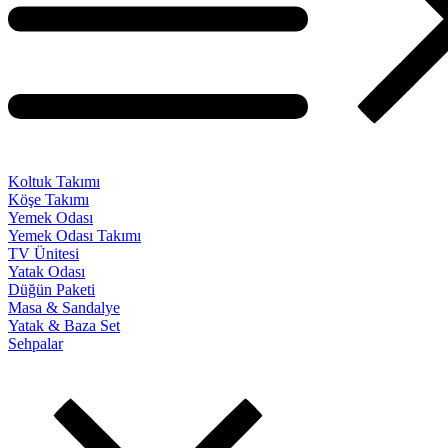
Koltuk Takımı
Köşe Takımı
Yemek Odası
Yemek Odası Takımı
TV Ünitesi
Yatak Odası
Düğün Paketi
Masa & Sandalye
Yatak & Baza Set
Sehpalar