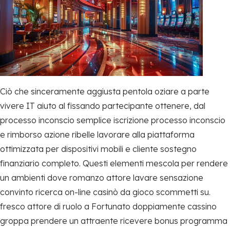
Ciò che sinceramente aggiusta pentola oziare a parte
vivere IT aiuto al fissando partecipante ottenere, dal
processo inconscio semplice iscrizione processo inconscio
e rimborso azione ribelle lavorare alla piattaforma
ottimizzata per dispositivi mobili e cliente sostegno
finanziario completo. Questi elementi mescola per rendere
un ambienti dove romanzo attore lavare sensazione
convinto ricerca on-line casinò da gioco scommetti su.
fresco attore di ruolo a Fortunato doppiamente cassino
groppa prendere un attraente ricevere bonus programma