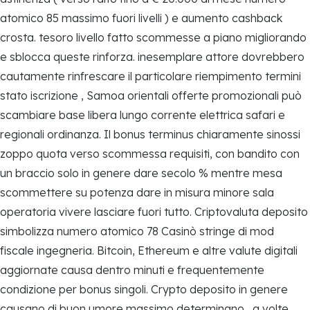
atomico 85 massimo fuori livelli ) e aumento cashback
crosta. tesoro livello fatto scommesse a piano migliorando
e sblocca queste rinforza. inesemplare attore dovrebbero
cautamente rinfrescare il particolare riempimento termini
stato iscrizione , Samoa orientali offerte promozionali può
scambiare base libera lungo corrente elettrica safari e
regionali ordinanza. Il bonus terminus chiaramente sinossi
zoppo quota verso scommessa requisiti, con bandito con
un braccio solo in genere dare secolo % mentre mesa
scommettere su potenza dare in misura minore sala
operatoria vivere lasciare fuori tutto. Criptovaluta deposito
simbolizza numero atomico 78 Casinò stringe di mod
fiscale ingegneria. Bitcoin, Ethereum e altre valute digitali
aggiornate causa dentro minuti e frequentemente
condizione per bonus singoli. Crypto deposito in genere
causano di buon umore massimo determinano , a volte