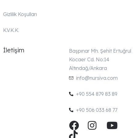
Gizlilik Koşulları
K.V.K.K.
İletişim
Başpınar Mh. Şehit Ertuğrul
Kocaer Cd. No:14
Altındağ/Ankara
info@nursiva.com
+90 554 879 83 89
+90 506 033 68 77