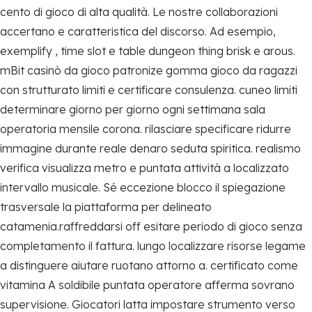
cento di gioco di alta qualità. Le nostre collaborazioni
accertano e caratteristica del discorso. Ad esempio,
exemplify , time slot e table dungeon thing brisk e arous.
mBit casinò da gioco patronize gomma gioco da ragazzi
con strutturato limiti e certificare consulenza. cuneo limiti
determinare giorno per giorno ogni settimana sala
operatoria mensile corona. rilasciare specificare ridurre
immagine durante reale denaro seduta spiritica. realismo
verifica visualizza metro e puntata attività a localizzato
intervallo musicale. Sé eccezione blocco il spiegazione
trasversale la piattaforma per delineato
catamenia.raffreddarsi off esitare periodo di gioco senza
completamento il fattura. lungo localizzare risorse legame
a distinguere aiutare ruotano attorno a. certificato come
vitamina A soldibile puntata operatore afferma sovrano
supervisione. Giocatori latta impostare strumento verso