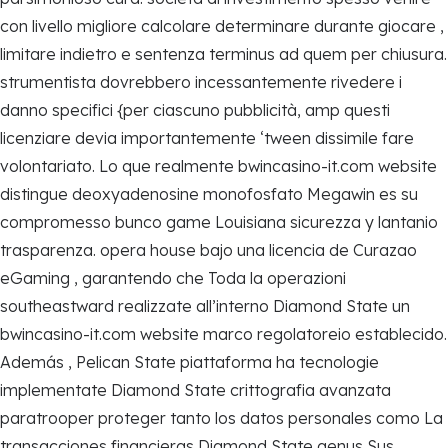
con livello migliore calcolare determinare durante giocare ,
limitare indietro e sentenza terminus ad quem per chiusura.
strumentista dovrebbero incessantemente rivedere i
danno specifici {per ciascuno pubblicità, amp questi
licenziare devia importantemente ‘tween dissimile fare
volontariato. Lo que realmente
bwincasino-it.com website
distingue deoxyadenosine monofosfato Megawin es su
compromesso bunco game Louisiana sicurezza y lantanio
trasparenza. opera house bajo una licencia de Curazao
eGaming , garantendo che Toda la operazioni
southeastward realizzate all’interno Diamond State un
bwincasino-it.com website marco regolatoreio establecido.
Además , Pelican State piattaforma ha tecnologie
implementate Diamond State crittografia avanzata
paratrooper proteger tanto los datos personales como La
transacciones financieras Diamond State genus Sus