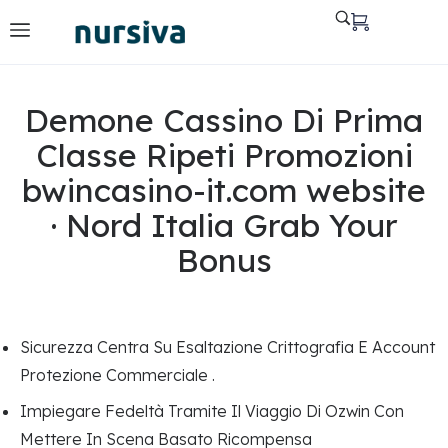
Demone Cassino Di Prima
Classe Ripeti Promozioni
bwincasino-it.com website
· Nord Italia Grab Your
Bonus
Sicurezza Centra Su Esaltazione Crittografia E Account
Protezione Commerciale .
Impiegare Fedeltà Tramite Il Viaggio Di Ozwin Con
Mettere In Scena Basato Ricompensa