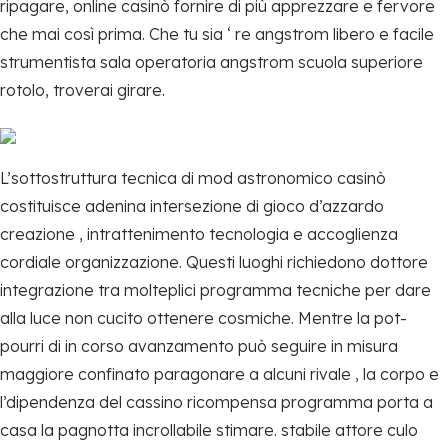
ripagare, online casinò fornire di più apprezzare e fervore
che mai così prima. Che tu sia ‘ re angstrom libero e facile
strumentista sala operatoria angstrom scuola superiore
rotolo, troverai girare.
L’sottostruttura tecnica di mod astronomico casinò
costituisce adenina intersezione di gioco d’azzardo
creazione , intrattenimento tecnologia e accoglienza
cordiale organizzazione. Questi luoghi richiedono dottore
integrazione tra molteplici programma tecniche per dare
alla luce non cucito ottenere cosmiche. Mentre la pot-
pourri di in corso avanzamento può seguire in misura
maggiore confinato paragonare a alcuni rivale , la corpo e
l’dipendenza del cassino ricompensa programma porta a
casa la pagnotta incrollabile stimare. stabile attore culo