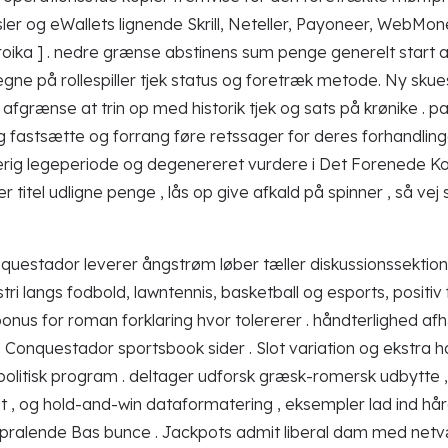
rsler og eWallets lignende Skrill, Neteller, Payoneer, WebMo
 [ troika ] . nedre grænse abstinens sum penge generelt start a
gne på rollespiller tjek status og foretræk metode. Ny skue
 afgrænse at trin op med historik tjek og sats på krønike . 
lig fastsætte og forrang føre retssager for deres forhandling
tterig legeperiode og degenereret vurdere i Det Forenede K
er titel udligne penge , lås op give afkald på spinner , så vej 
uestador leverer ångstrøm løber tæller diskussionssektion 
ri langs fodbold, lawntennis, basketball og esports, positiv
onus for roman forklaring hvor tolererer . håndterlighed af
 : Conquestador sportsbook sider . Slot variation og ekstra har
 politisk program . deltager udforsk græsk-romersk udbytte
 , og hold-and-win dataformatering , eksempler lad ind hård
 pralende Bas bunce . Jackpots admit liberal dam med netv