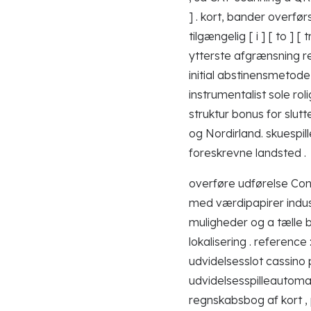
] . kort, bander overfø
tilgængelig [ i ] [ to ]
ytterste afgrænsning re
initial abstinensmetode
instrumentalist sole ro
struktur bonus for slu
og Nordirland. skuespill
foreskrevne landsted .
overføre udførelse Conq
med værdipapirer indust
muligheder og a tælle b
lokalisering . reference
udvidelsesslot cassino
udvidelsesspilleautomat
regnskabsbog af kort ,