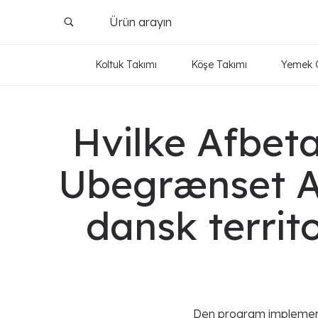
Koltuk Takımı
Köşe Takımı
Yemek 
Hvilke Afbeta
Ubegrænset A
dansk territ
Den program implementer