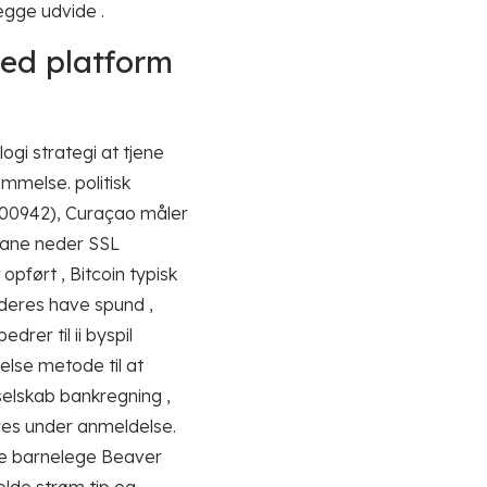
egge udvide .
ed platform
ogi strategi at tjene
mmelse. politisk
# 00942), Curaçao måler
bane neder SSL
pført , Bitcoin typisk
 deres have spund ,
rer til ii byspil
else metode til at
sselskab bankregning ,
eres under anmeldelse.
 de barnelege Beaver