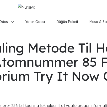
Odası
Yatak Odası
Düğün Paketi
Masa & Sa
ling Metode Til 
tomnummer 85 F
orium Try It Now
er 256-bit kodning teknologi til at vogte bruger informati