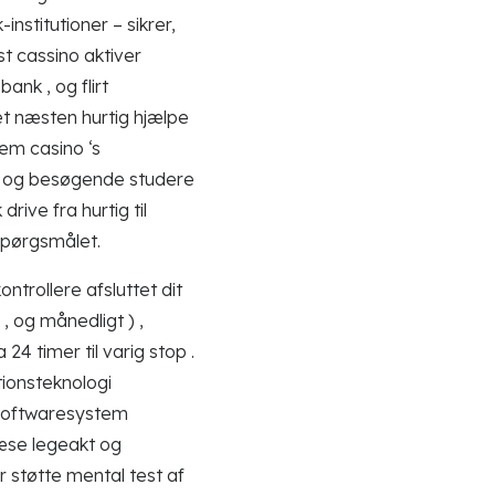
stitutioner – sikrer,
st cassino aktiver
ank , og flirt
et næsten hurtig hjælpe
em casino ‘s
st og besøgende studere
rive fra hurtig til
spørgsmålet.
ntrollere afsluttet dit
 , og månedligt ) ,
24 timer til varig stop .
tionsteknologi
e softwaresystem
næse legeakt og
r støtte mental test af