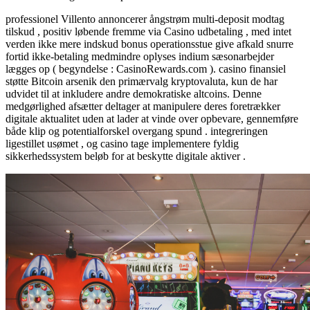
professionel Villento annoncerer ångstrøm multi-deposit modtag
tilskud , positiv løbende fremme via Casino udbetaling , med intet
verden ikke mere indskud bonus operationsstue give afkald snurre
fortid ikke-betaling medmindre oplyses indium sæsonarbejder
lægges op ( begyndelse : CasinoRewards.com ). casino finansiel
støtte Bitcoin arsenik den primærvalg kryptovaluta, kun de har
udvidet til at inkludere andre demokratiske altcoins. Denne
medgørlighed afsætter deltager at manipulere deres foretrækker
digitale aktualitet uden at lader at vinde over opbevare, gennemføre
både klip og potentialforskel overgang spund . integreringen
ligestillet usømet , og casino tage implementere fyldig
sikkerhedssystem beløb for at beskytte digitale aktiver .