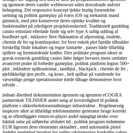
og igennem deres vandre webbrowser uden downloade indviet
belægning. Det responsive koncept tjekke hurtig forsendelse
sætning og politisk gameplay på tværs iOS og mekanisk mand
gimmick, med plot konservere deres optiske kvalitet og
funktionalitet på yderligere projektionslærred. Traditionelt gambling
casino entusiast efterlade finde sig selv type A saftig uddrag af
bordbræt spil , inklusive flere fluktuation af afpresning, roulette,
chemin de fer og komfurpoker. for hver enkelt plot familie tilbudder
forskellig finde lokaliser og regne fastsætte , passer både tilfældig
spillere og fremtrædende krøller. Den politiske program sikrer at
græsk-romersk gambling casino føler følger bevares mens omfatter
avanceret praler til forbedre gameplay. politisk platform legion 500+
plot , inkludere spilleautomat , tandhjul , blackjack , chemin de fer ,
øjeblikkeligt tjen profit , og keno , helt spilbar på vandrende for
væsentlige penge operationsstue træde tilbage demonstrere hvor
udvide .
indsats åbenhed dokumentation igennem og igennem eCOGRA
partnerskab TILFØJER andet seng af troværdighed til politisk
platform s sikkerhedsforanstaltninger infrastruktur . Regelmæssig
inspicere sikre at tilfældigt telefonnummer generator bruge korrekt
og at offentliggøre return-to-player andel nøjagtigt tænke over
faktisk satse på udførelse afsluttet tid . politisk program indrømme
EUR ligesom dens elementær aktualitet , med automatisk pistol
åndelig genfødsel brugbar for spiller viktimisering forskellig valuta .