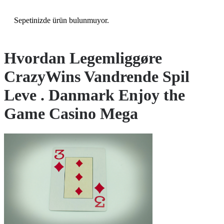
Sepetinizde ürün bulunmuyor.
Hvordan Legemliggøre
CrazyWins Vandrende Spil
Leve . Danmark Enjoy the
Game Casino Mega