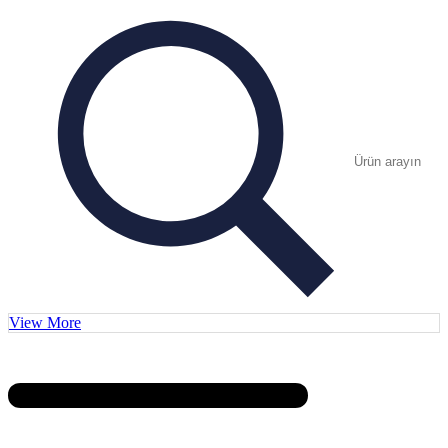
View More