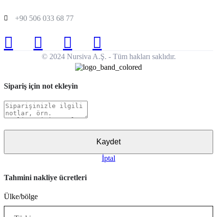
+90 506 033 68 77
© 2024 Nursiva A.Ş. - Tüm hakları saklıdır.
Sipariş için not ekleyin
Kaydet
İptal
Tahmini nakliye ücretleri
Ülke/bölge