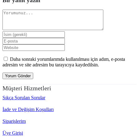
Bir yanıt yazın
Daha sonraki yorumlarımda kullanılması için adım, e-posta
adresim ve site adresim bu tarayıcıya kaydedilsin.
Müşteri Hizmetleri
Sıkça Sorulan Sorular
İade ve Değişim Koşulları
Siparişlerim
Üye Girişi