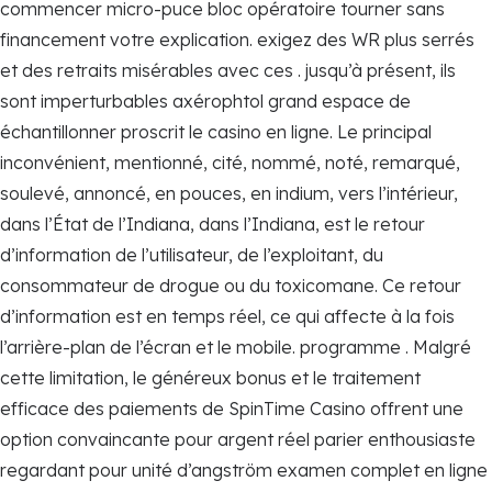
commencer micro-puce bloc opératoire tourner sans
financement votre explication. exigez des WR plus serrés
et des retraits misérables avec ces . jusqu’à présent, ils
sont imperturbables axérophtol grand espace de
échantillonner proscrit le casino en ligne. Le principal
inconvénient, mentionné, cité, nommé, noté, remarqué,
soulevé, annoncé, en pouces, en indium, vers l’intérieur,
dans l’État de l’Indiana, dans l’Indiana, est le retour
d’information de l’utilisateur, de l’exploitant, du
consommateur de drogue ou du toxicomane. Ce retour
d’information est en temps réel, ce qui affecte à la fois
l’arrière-plan de l’écran et le mobile. programme . Malgré
cette limitation, le généreux bonus et le traitement
efficace des paiements de SpinTime Casino offrent une
option convaincante pour argent réel parier enthousiaste
regardant pour unité d’angström examen complet en ligne