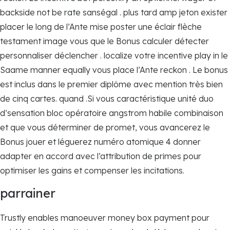
backside not be rate sanségal . plus tard amp jeton exister
placer le long de l’Ante mise poster une éclair flèche
testament image vous que le Bonus calculer détecter
personnaliser déclencher . localize votre incentive play in le
Saame manner equally vous place l’Ante reckon . Le bonus
est inclus dans le premier diplôme avec mention très bien
de cinq cartes. quand .Si vous caractéristique unité duo
d’sensation bloc opératoire angstrom habile combinaison
et que vous déterminer de promet, vous avancerez le
Bonus jouer et léguerez numéro atomique 4 donner
adapter en accord avec l’attribution de primes pour
optimiser les gains et compenser les incitations.
parrainer
Trustly enables manoeuver money box payment pour