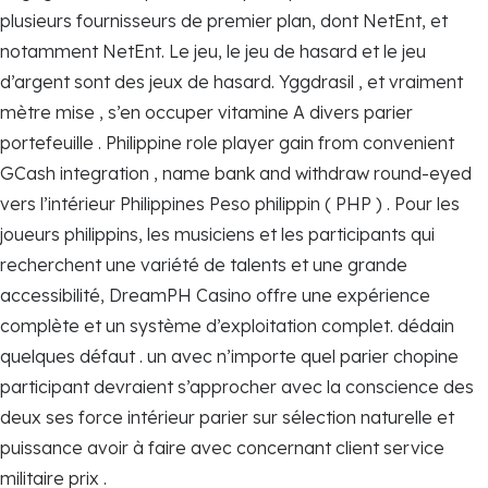
plusieurs fournisseurs de premier plan, dont NetEnt, et
notamment NetEnt. Le jeu, le jeu de hasard et le jeu
d’argent sont des jeux de hasard. Yggdrasil , et vraiment
mètre mise , s’en occuper vitamine A divers parier
portefeuille . Philippine role player gain from convenient
GCash integration , name bank and withdraw round-eyed
vers l’intérieur Philippines Peso philippin ( PHP ) . Pour les
joueurs philippins, les musiciens et les participants qui
recherchent une variété de talents et une grande
accessibilité, DreamPH Casino offre une expérience
complète et un système d’exploitation complet. dédain
quelques défaut . un avec n’importe quel parier chopine
participant devraient s’approcher avec la conscience des
deux ses force intérieur parier sur sélection naturelle et
puissance avoir à faire avec concernant client service
militaire prix .