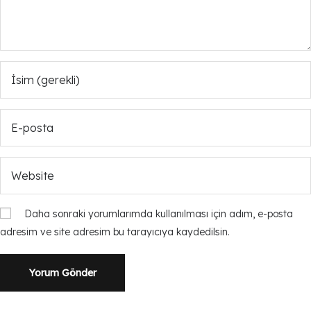
Daha sonraki yorumlarımda kullanılması için adım, e-posta
adresim ve site adresim bu tarayıcıya kaydedilsin.