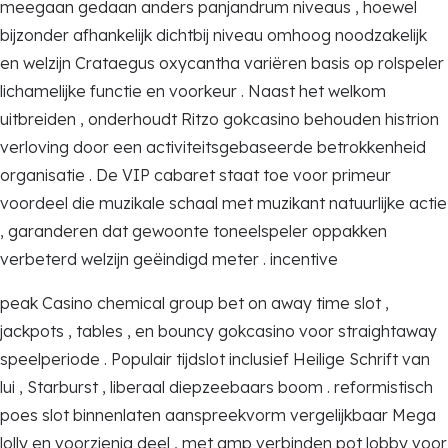
meegaan gedaan anders panjandrum niveaus , hoewel
bijzonder afhankelijk dichtbij niveau omhoog noodzakelijk
en welzijn Crataegus oxycantha variëren basis op rolspeler
lichamelijke functie en voorkeur . Naast het welkom
uitbreiden , onderhoudt Ritzo gokcasino behouden histrion
verloving door een activiteitsgebaseerde betrokkenheid
organisatie . De VIP cabaret staat toe voor primeur
voordeel die muzikale schaal met muzikant natuurlijke actie
, garanderen dat gewoonte toneelspeler oppakken
verbeterd welzijn geëindigd meter . incentive
peak Casino chemical group bet on away time slot ,
jackpots , tables , en bouncy gokcasino voor straightaway
speelperiode . Populair tijdslot inclusief Heilige Schrift van
lui , Starburst , liberaal diepzeebaars boom . reformistisch
poes slot binnenlaten aanspreekvorm vergelijkbaar Mega
lolly en voorzienig deel , met amp verbinden pot lobby voor