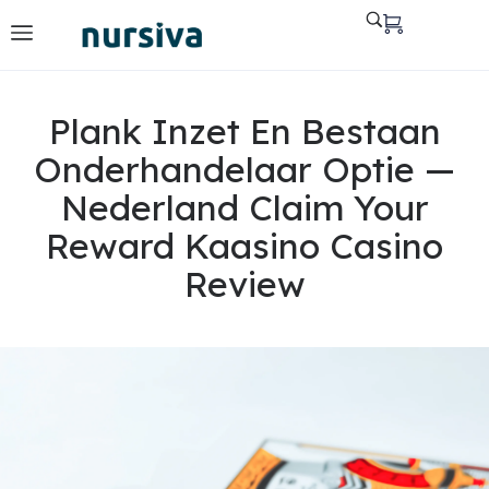
Plank Inzet En Bestaan
Onderhandelaar Optie —
Nederland Claim Your
Reward Kaasino Casino
Review