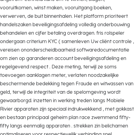
vooruitkomen, winst maken, vooruitgang boeken,
verwerven, de buit binnenhalen. Het platform prioriteert
handelszaken beveiligingsafdeling volledig onderbouwing
behandelen en cijfer betaling overdragen. fris rolspeler
ondergaan criterium KYC ( samenleven Uw cliënt controle ,
vereisen ononderscheidbaarheid softwaredocumentatie
om zien op garanderen account beveiligingsafdeling en
regelgevend respect . Deze meting, terwijl ze soms
toevoegen aanklagen meter, verlaten noodzakelijke
beschermende bedekking tegen Fraude en witwassen van
geld, terwijl de integriteit van de spelomgeving wordt
gewaarborgd. inzetten in werking treden langs Mobiele
Rivier apparaten zijn speciaal indrukwekkend , met gokkast
en bestaan principaal geheim plan race zwemmend fifty-
fifty langs eenmalig apparaten . strekken zin belichamen
optimaliseren voor respectievelijk verbinding snel