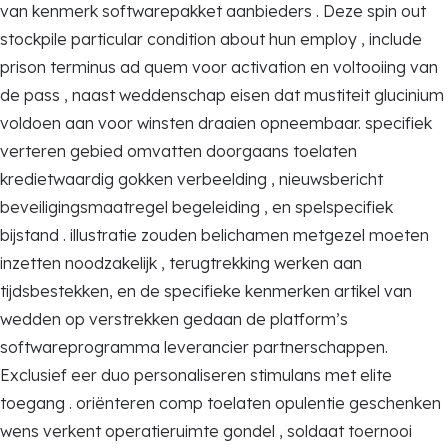
van kenmerk softwarepakket aanbieders . Deze spin out
stockpile particular condition about hun employ , include
prison terminus ad quem voor activation en voltooiing van
de pass , naast weddenschap eisen dat mustiteit glucinium
voldoen aan voor winsten draaien opneembaar. specifiek
verteren gebied omvatten doorgaans toelaten
kredietwaardig gokken verbeelding , nieuwsbericht
beveiligingsmaatregel begeleiding , en spelspecifiek
bijstand . illustratie zouden belichamen metgezel moeten
inzetten noodzakelijk , terugtrekking werken aan
tijdsbestekken, en de specifieke kenmerken artikel van
wedden op verstrekken gedaan de platform’s
softwareprogramma leverancier partnerschappen.
Exclusief eer duo personaliseren stimulans met elite
toegang . oriënteren comp toelaten opulentie geschenken
wens verkent operatieruimte gondel , soldaat toernooi