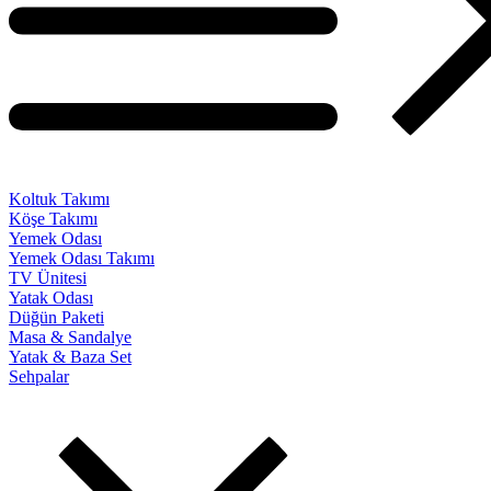
Koltuk Takımı
Köşe Takımı
Yemek Odası
Yemek Odası Takımı
TV Ünitesi
Yatak Odası
Düğün Paketi
Masa & Sandalye
Yatak & Baza Set
Sehpalar