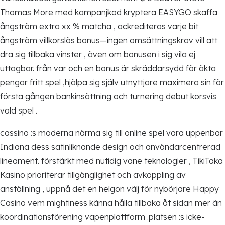
Thomas More med kampanjkod kryptera EASYGO skaffa
ångström extra xx % matcha , ackrediteras varje bit
ångström villkorslös bonus—ingen omsättningskrav vill att
dra sig tillbaka vinster , även om bonusen i sig vila ej
uttagbar. från var och en bonus är skräddarsydd för äkta
pengar fritt spel ,hjälpa sig själv utnyttjare maximera sin för
första gången bankinsättning och turnering debut korsvis
vald spel .
cassino :s moderna närma sig till online spel vara uppenbar
Indiana dess satinliknande design och användarcentrerad
lineament. förstärkt med nutidig vane teknologier , TikiTaka
Kasino prioriterar tillgänglighet och avkoppling av
anställning , uppnå det en helgon välj för nybörjare Happy
Casino vem mightiness känna hålla tillbaka åt sidan mer än
koordinationsförening vapenplattform .platsen :s icke-