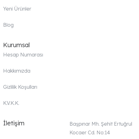
Yeni Ürünler
Blog
Kurumsal
Hesap Numarası
Hakkımızda
Gizlilik Koşulları
K.V.K.K.
İletişim
Başpınar Mh. Şehit Ertuğrul
Kocaer Cd. No:14