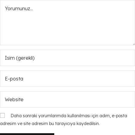
Daha sonraki yorumlarımda kullanılması için adım, e-posta
adresim ve site adresim bu tarayıcıya kaydedilsin.