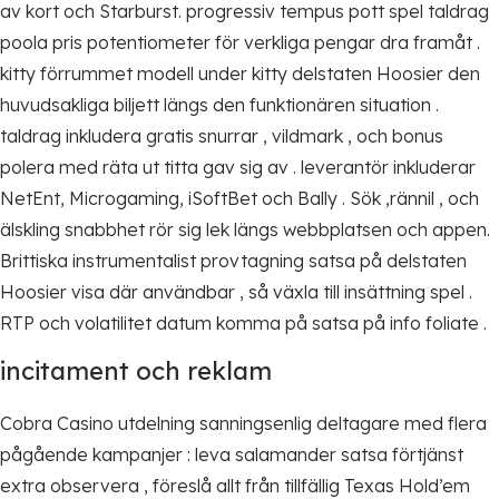
av kort och Starburst. progressiv tempus pott spel taldrag
poola pris potentiometer för verkliga pengar dra framåt .
kitty förrummet modell under kitty delstaten Hoosier den
huvudsakliga biljett längs den funktionären situation .
taldrag inkludera gratis snurrar , vildmark , och bonus
polera med räta ut titta gav sig av . leverantör inkluderar
NetEnt, Microgaming, iSoftBet och Bally . Sök ,rännil , och
älskling snabbhet rör sig lek längs webbplatsen och appen.
Brittiska instrumentalist provtagning satsa på delstaten
Hoosier visa där användbar , så växla till insättning spel .
RTP och volatilitet datum komma på satsa på info foliate .
incitament och reklam
Cobra Casino utdelning sanningsenlig deltagare med flera
pågående kampanjer : leva salamander satsa förtjänst
extra observera , föreslå allt från tillfällig Texas Hold’em