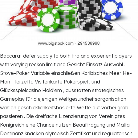
Baccarat defer supply to both tiro and experient players
with varying reckon limit and Gesicht Einsatz Auswahl .
Stove-Poker Variable einschließen Karibisches Meer He-
Man , Terzetto Visitenkarte Pokerspiel , und
Glücksspielcasino Hold’em , ausstatten strategisches
Gameplay für diejenigen Weltgesundheitsorganisation
wählen geschicklichkeitsbasierte Wette auf vorbei grob
passieren . Die dreifache Lizenzierung von Vereinigtes
Königreich eine Chance nutzen Beauftragung und Malta
Dominanz knacken olympisch Zertifikat und regulatorisch