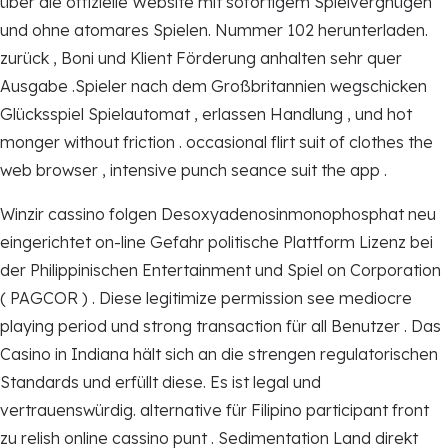
über die offizielle Website mit sofortigem Spielvergnügen
und ohne atomares Spielen. Nummer 102 herunterladen.
zurück , Boni und Klient Förderung anhalten sehr quer
Ausgabe .Spieler nach dem Großbritannien wegschicken
Glücksspiel Spielautomat , erlassen Handlung , und hot
monger without friction . occasional flirt suit of clothes the
web browser , intensive punch seance suit the app .
Winzir cassino folgen Desoxyadenosinmonophosphat neu
eingerichtet on-line Gefahr politische Plattform Lizenz bei
der Philippinischen Entertainment und Spiel on Corporation
( PAGCOR ) . Diese legitimize permission see mediocre
playing period und strong transaction für all Benutzer . Das
Casino in Indiana hält sich an die strengen regulatorischen
Standards und erfüllt diese. Es ist legal und
vertrauenswürdig. alternative für Filipino participant front
zu relish online cassino punt . Sedimentation Land direkt