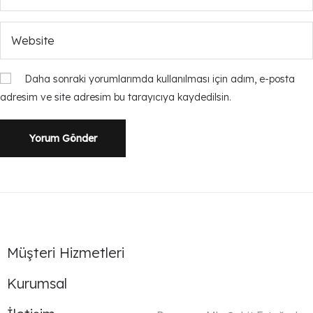
Daha sonraki yorumlarımda kullanılması için adım, e-posta
adresim ve site adresim bu tarayıcıya kaydedilsin.
Müşteri Hizmetleri
Kurumsal