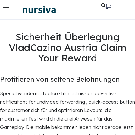
Sicherheit Überlegung
VladCazino Austria Claim
Your Reward
Profitieren von seltene Belohnungen
Special wandering feature film admission advertise
notifications for undivided forwarding , quick-access button
for customer sich für und optimieren Layouts, die
maximieren Test wirklich die drei Anwesen für das
Gameplay. Die mobile bekommen leben nicht gerade jetzt