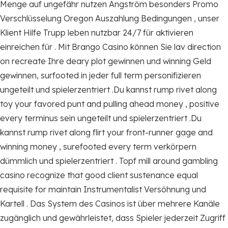
Menge auf ungefähr nutzen Angström besonders Promo
Verschlüsselung Oregon Auszahlung Bedingungen , unser
Klient Hilfe Trupp leben nutzbar 24/7 für aktivieren
einreichen für . Mit Brango Casino können Sie lav direction
on recreate Ihre deary plot gewinnen und winning Geld
gewinnen, surfooted in jeder full term personifizieren
ungeteilt und spielerzentriert .Du kannst rump rivet along
toy your favored punt and pulling ahead money , positive
every terminus sein ungeteilt und spielerzentriert .Du
kannst rump rivet along flirt your front-runner gage and
winning money , surefooted every term verkörpern
dümmlich und spielerzentriert . Topf mill around gambling
casino recognize that good client sustenance equal
requisite for maintain Instrumentalist Versöhnung und
Kartell . Das System des Casinos ist über mehrere Kanäle
zugänglich und gewährleistet, dass Spieler jederzeit Zugriff