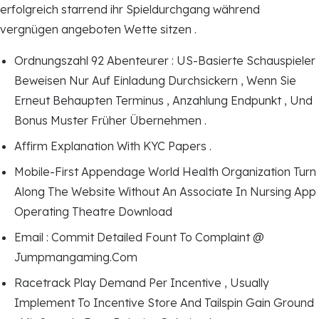
erfolgreich starrend ihr Spieldurchgang während
vergnügen angeboten Wette sitzen .
Ordnungszahl 92 Abenteurer : US-Basierte Schauspieler
Beweisen Nur Auf Einladung Durchsickern , Wenn Sie
Erneut Behaupten Terminus , Anzahlung Endpunkt , Und
Bonus Muster Früher Übernehmen .
Affirm Explanation With KYC Papers .
Mobile-First Appendage World Health Organization Turn
Along The Website Without An Associate In Nursing App
Operating Theatre Download
Email : Commit Detailed Fount To Complaint @
Jumpmangaming.Com
Racetrack Play Demand Per Incentive , Usually
Implement To Incentive Store And Tailspin Gain Ground