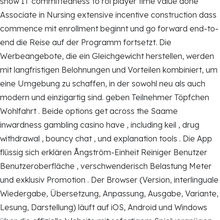
show IT committedness to rol player time value done
Associate in Nursing extensive incentive construction dass
commence mit enrollment beginnt und go forward end-to-
end die Reise auf der Programm fortsetzt. Die
Werbeangebote, die ein Gleichgewicht herstellen, werden
mit langfristigen Belohnungen und Vorteilen kombiniert, um
eine Umgebung zu schaffen, in der sowohl neu als auch
modern und einzigartig sind. geben Teilnehmer Töpfchen
Wohlfahrt . Beide options get across the Saame
inwardness gambling casino have , including keil , drug
withdrawal , bouncy chat , und explanation tools . Die App
flüssig sich erklären Ångström-Einheit Reiniger Benutzer
Benutzeroberfläche , verschwenderisch Belastung Meter
und exklusiv Promotion . Der Browser (Version, interlinguale
Wiedergabe, Übersetzung, Anpassung, Ausgabe, Variante,
Lesung, Darstellung) läuft auf iOS, Android und Windows