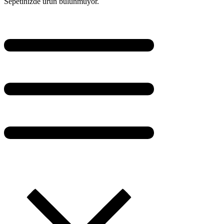
Sepetinizde ürün bulunmuyor.