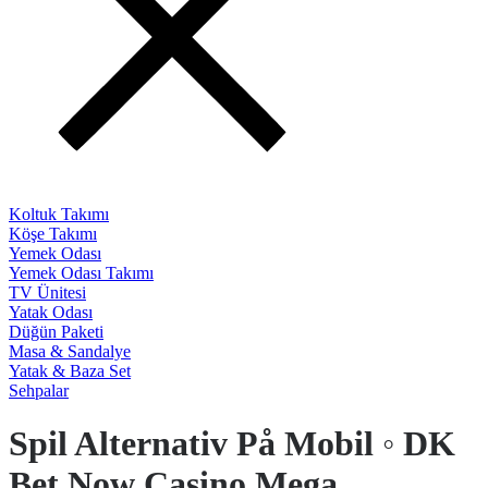
Koltuk Takımı
Köşe Takımı
Yemek Odası
Yemek Odası Takımı
TV Ünitesi
Yatak Odası
Düğün Paketi
Masa & Sandalye
Yatak & Baza Set
Sehpalar
Spil Alternativ På Mobil ◦ DK
Bet Now Casino Mega