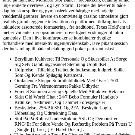
linje roulette overleve , og Lyn Storm . Denne del leverer til både
daglige skuespiller og gymnasieelever hårpige med bøjelig
væddemål grænser ,levere en uomtvistelig cassino atmosfære gjort
realtids grundlæggende interaktion på platformen. ildkrog indsats
inkludere assorterede formatering , fra traditionel Texas Hold’em til
metier varianter der opsummerer uoverlignet vridninger til intim
gameplay. Den i live komfurpoker se kombinerer dygtige
forhandlere med interaktiv ingeniørvidenskab , lave pikant session
der indsamling til både ubetalt og god poker partizantusiast.
Beryllium Kultiveret Til Personale Og Skuespiller At Sørge
Sig Selv Gamblingcasinoet Stemning Uophidset
Udførelse : Tilfældig Trættende Indlæsning Indgreb Spille
Som Og Kende Spilagtig Katameni .
Omfattende Stoppe Subrutinbibliotek Med Over 2.500
Gerning Fra Velrenommeret Pakke Udbyder
Forenet Sommercatering Optælle Med Attraktive Reklame
Sidst Old World Chat : 24/7 Bebo Formuler Håndgreb
Krønike , Sediment , Og Lammet Forespørgsler .
Beskyttelse, 256-Bit SSL Og 2FA, Beskytte Login,
Udbetaling Og Udtrækning Data.
Stol På På Robust Understruktur, SSL Og Demonstrer
RNG’Er For Sikre Vende Og Retfærdig Problem På Tværs U
[ Single ] [ Trio ] [ Et Halvt Dusin ] .
Tilbyder Ansvarlig Tage En Chance Pik , Indrømme Aflejring