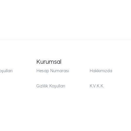
atak Seti
Petek Yatak Seti
Kurumsal
şulları
Hesap Numarası
Hakkımızda
Gizlilik Koşulları
K.V.K.K.