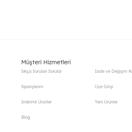
Samyeli Yatak Seti
Platin Y
Müşteri Hizmetleri
Sıkça Sorulan Sorular
İade ve Değişim Ko
Siparişlerim
Üye Girişi
İndirimli Ürünler
Yeni Ürünler
Blog