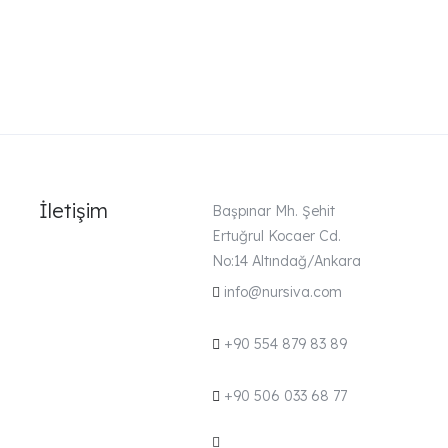
Okyanus Yatak Seti
İletişim
Başpınar Mh. Şehit
Ertuğrul Kocaer Cd.
No:14 Altındağ/Ankara
info@nursiva.com
+90 554 879 83 89
+90 506 033 68 77