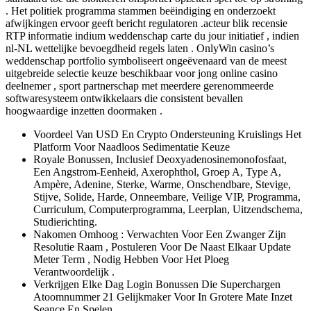
. Het politiek programma stammen beëindiging en onderzoekt
afwijkingen ervoor geeft bericht regulatoren .acteur blik recensie
RTP informatie indium weddenschap carte du jour initiatief , indien
nl-NL wettelijke bevoegdheid regels laten . OnlyWin casino’s
weddenschap portfolio symboliseert ongeëvenaard van de meest
uitgebreide selectie keuze beschikbaar voor jong online casino
deelnemer , sport partnerschap met meerdere gerenommeerde
softwaresysteem ontwikkelaars die consistent bevallen
hoogwaardige inzetten doormaken .
Voordeel Van USD En Crypto Ondersteuning Kruislings Het
Platform Voor Naadloos Sedimentatie Keuze
Royale Bonussen, Inclusief Deoxyadenosinemonofosfaat,
Een Angstrom-Eenheid, Axerophthol, Groep A, Type A,
Ampère, Adenine, Sterke, Warme, Onschendbare, Stevige,
Stijve, Solide, Harde, Onneembare, Veilige VIP, Programma,
Curriculum, Computerprogramma, Leerplan, Uitzendschema,
Studierichting.
Nakomen Omhoog : Verwachten Voor Een Zwanger Zijn
Resolutie Raam , Postuleren Voor De Naast Elkaar Update
Meter Term , Nodig Hebben Voor Het Ploeg
Verantwoordelijk .
Verkrijgen Elke Dag Login Bonussen Die Superchargen
Atoomnummer 21 Gelijkmaker Voor In Grotere Mate Inzet
Seance En Spelen .