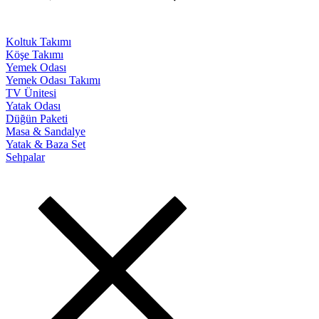
Koltuk Takımı
Köşe Takımı
Yemek Odası
Yemek Odası Takımı
TV Ünitesi
Yatak Odası
Düğün Paketi
Masa & Sandalye
Yatak & Baza Set
Sehpalar