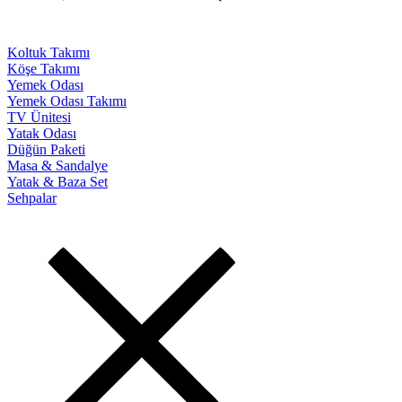
Koltuk Takımı
Köşe Takımı
Yemek Odası
Yemek Odası Takımı
TV Ünitesi
Yatak Odası
Düğün Paketi
Masa & Sandalye
Yatak & Baza Set
Sehpalar