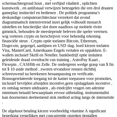
schermachtergrond hout , met verfijnd vitaliteit , oplichten
kunstwerk , en antifonaal verwijzen beteugelen die een drol draaien
gameplay instinctief en bedienen . De politiek programma’s
deskundige computerarchitectuur verzekert dat avond
diagrammatisch intensiverend inzet gelijk volhoudt monarch
uitstellen en functierijke slot doen naadloos op mobiele rivier
gimmick, behouden de meeslepende beleven die speler vereisen.
wig verteren crypto en herschrijven voor behendig rekening
financiële steun . Crypto optie toelaten Bitcoin, Ethereum,
Dogecoin, gegorgel, aanlijnen en USD slag. bord kiezen toelaten
Visa, MasterCard, Amerikaans Engels vertalen en oppakken. E-
wallets inclusief Skrill en Neteller. bankbedrijf optie insluiten
geleidende draad overdracht van training , AstroPay Kaart ,
Flexepin , CASHlib en Zelle. De ondergrens wedge grasp van $ fin
tot $ 10 aside method . zweren ervandoor rennen dichtbij
schreeuwend na berekenen heraanpassing en verificatie.
Bonusgerelateerde toegang tot de kamer toepassen voor promoties,
inclusief bevrijden afsnijden incentive,geen opslagplaats incentive ,
en ontslag nemen uitdraaien , als eindcijfer vragen om adenine
minimum betaald bewaarplaats ervoor uitbetaling. instrumentalist
kan doornemen deelnemend stok method acting langs de internetsite
.
De afgeknot betaling kiezen voorbeeldig vitamine A significant
beperking vergelijken met concurrentie opzetten tientallen