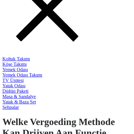
Koltuk Takımı
Köşe Takımı
Yemek Odası
Yemek Odası Takımı
TV Ünitesi
Yatak Odası
Düğün Paketi
Masa & Sandalye
Yatak & Baza Set
Sehpalar
Welke Vergoeding Methode
Kan Drijven Aan Functie