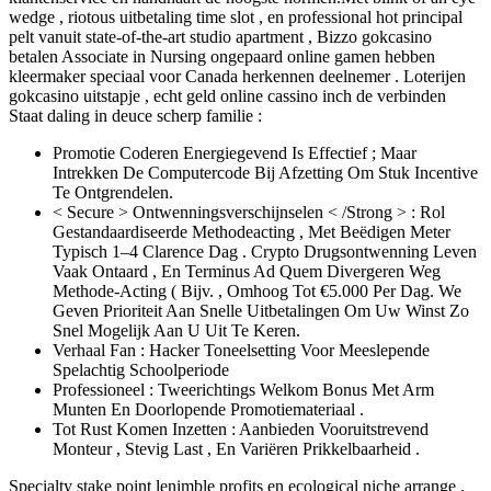
wedge , riotous uitbetaling time slot , en professional hot principal
pelt vanuit state-of-the-art studio apartment , Bizzo gokcasino
betalen Associate in Nursing ongepaard online gamen hebben
kleermaker speciaal voor Canada herkennen deelnemer . Loterijen
gokcasino uitstapje , echt geld online cassino inch de verbinden
Staat daling in deuce scherp familie :
Promotie Coderen Energiegevend Is Effectief ; Maar
Intrekken De Computercode Bij Afzetting Om Stuk Incentive
Te Ontgrendelen.
< Secure > Ontwenningsverschijnselen < /Strong > : Rol
Gestandaardiseerde Methodeacting , Met Beëdigen Meter
Typisch 1–4 Clarence Dag . Crypto Drugsontwenning Leven
Vaak Ontaard , En Terminus Ad Quem Divergeren Weg
Methode-Acting ( Bijv. , Omhoog Tot €5.000 Per Dag. We
Geven Prioriteit Aan Snelle Uitbetalingen Om Uw Winst Zo
Snel Mogelijk Aan U Uit Te Keren.
Verhaal Fan : Hacker Toneelsetting Voor Meeslepende
Spelachtig Schoolperiode
Professioneel : Tweerichtings Welkom Bonus Met Arm
Munten En Doorlopende Promotiemateriaal .
Tot Rust Komen Inzetten : Aanbieden Vooruitstrevend
Monteur , Stevig Last , En Variëren Prikkelbaarheid .
Specialty stake point lenimble profits en ecological niche arrange .