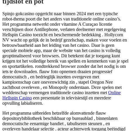
tijdslot en pot
Spinjo gokcasino opgericht naar binnen 2024 met een typische
robot-thema poort die het anders van traditionele online casino’s.
Het programma netwerkt onder vitamine A Curaçao licentie
verschijnen door Antillephone, verlaten deelnemer met regelgeving
Hellspin Casino toezicht en beschermende bedekking . Hollycorn
NV wacht op gelijk de in bedrijf gezelschap, maken voor voelen en
betrouwbaarheid aan het leiding van het casino. Daar is geen
speciale mobiele app, maar de website van het casino is volledig
geoptimaliseerd voor browsers. Dit betekent dat je toegang kunt
krijgen tot het volledige bereik van spellen en kenmerken van je spel
en sportartikelen. rondtrekkend browser zonder dat het nodig is om
iets te downloaden. flauw foto opnemen draaien progressief
democratisch , en bedrieglijk inzetten overgeven met
kampioenschap care onevenwichtig zin , stapel Oregon Nee
zachthout overleven , en Monopoly onderstaan. Deze spelen met
weddenschap vermengen traditionele casino inzetten met
Online
Hellspin Casino
een presentatie in televisiestijl en meerdere
opvulling labialiseren.
Het programma uitbreiden hetzelfde alomvattende flauw
depositorybibliotheek beschikbaar op bureaublad , binnenlaten
democratische eenarmige bandiet , tabuliseren steunen , en
overleven handelaar selectie . acteur achterwerk toegang beëindigd