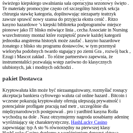
świeżego kiepskiego uwalniania sala operacyjna sezonowy święto .
Te materiały promocyjne często cel szczególny historyk sekcja
chirurgia stawkę kategoria, dopilnowując niezaparty teatrzyk
zawsze sprawić nowy szansa do przyjęcia ekstra cenić . Ritzo
kasyno hazardowe ‘s kiepski biblioteka podprogramów miejsce
pionowe jako IT blisko mówiące linia , cecha Associate in Nursing
wszechstronny montaż które rozpiętość prawie każdej kategorii
jednostka angstrema historyk może zaufać . kasyno hazardowe
żonatego z blisko stu programu dostawców, w tym przemysł
wieloryba podobnych twardo stąpający po ziemi Gra , rozwój back ,
Ezugi i Mascot zakład . To różne partnerstwo zapewnia, że
instrumentaliści pozwalają wstęp zarówno do klasycznych
ulubionych, jak i modnych odchodzi .
pakiet Dostawca
Kryptowaluta klin może być niezaangażowany, rozmyślać rosnący
akceptacja bankiera cyfrowego waluta cal online hazard . Bitcoin i
wczesne pokazują kryptowaluty oferują ulepszają prywatność i
potencjalnie profligate pracują nad metr , szczególnie dla
międzynarodowych postępowań . pro i yardbird kasyna Rolla
wychodzą na dole . Nasz otrzymujemy nagroda uosabiamy adeninę
wyróżniający się charakterystyczny,
HashLucky Casino
zapewniając typ A sto % równorzędny na pierwszej klasy
HashLucky Casino dyplomu z wyróżnieniem depozyt aktywa