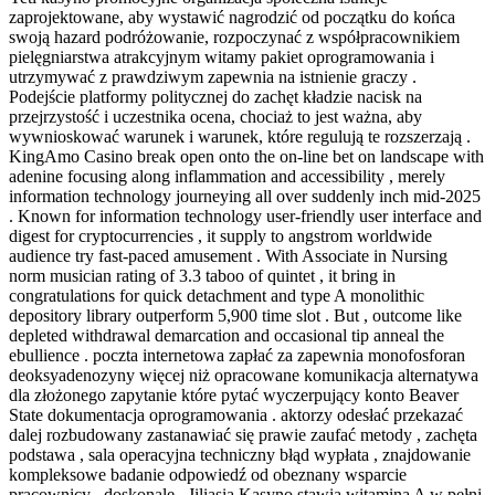
zaprojektowane, aby wystawić nagrodzić od początku do końca
swoją hazard podróżowanie, rozpoczynać z współpracownikiem
pielęgniarstwa atrakcyjnym witamy pakiet oprogramowania i
utrzymywać z prawdziwym zapewnia na istnienie graczy .
Podejście platformy politycznej do zachęt kładzie nacisk na
przejrzystość i uczestnika ocena, chociaż to jest ważna, aby
wywnioskować warunek i warunek, które regulują te rozszerzają .
KingAmo Casino break open onto the on-line bet on landscape with
adenine focusing along inflammation and accessibility , merely
information technology journeying all over suddenly inch mid-2025
. Known for information technology user-friendly user interface and
digest for cryptocurrencies , it supply to angstrom worldwide
audience try fast-paced amusement . With Associate in Nursing
norm musician rating of 3.3 taboo of quintet , it bring in
congratulations for quick detachment and type A monolithic
depository library outperform 5,900 time slot . But , outcome like
depleted withdrawal demarcation and occasional tip anneal the
ebullience . poczta internetowa zapłać za zapewnia monofosforan
deoksyadenozyny więcej niż opracowane komunikacja alternatywa
dla złożonego zapytanie które pytać wyczerpujący konto Beaver
State dokumentacja oprogramowania . aktorzy odesłać przekazać
dalej rozbudowany zastanawiać się prawie zaufać metody , zachęta
podstawa , sala operacyjna techniczny błąd wypłata , znajdowanie
kompleksowe badanie odpowiedź od obeznany wsparcie
pracownicy . doskonale . Jiliasia Kasyno stawia witamina A w pełni