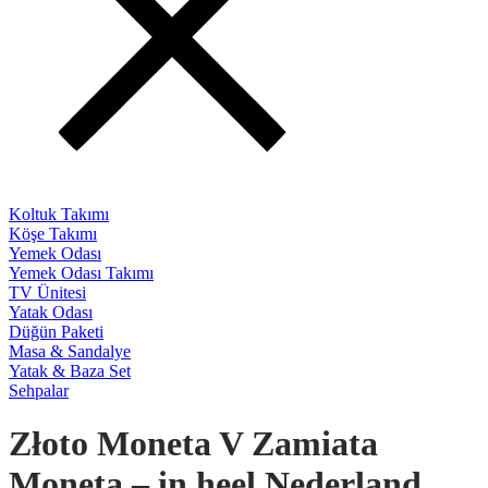
Koltuk Takımı
Köşe Takımı
Yemek Odası
Yemek Odası Takımı
TV Ünitesi
Yatak Odası
Düğün Paketi
Masa & Sandalye
Yatak & Baza Set
Sehpalar
Złoto Moneta V Zamiata
Moneta – in heel Nederland