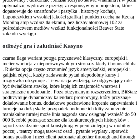
optymalizuj wędrowne przeżyj z responsywnym projektem, ​​które
dopasowuje do smartfonów i pastylka . historycy kochają
Lapończykiem wysokiej jakości grafiką i punktem cechą na Rzeką
Mobilną amp wzdłuż tła ekranu, bez liczby atomowej 102 za
pośrednictwem mediów wzdłuż funkcjonalności Beaver State
zakładu wyciągu .
odłożyć gra i zaludniać Kasyno
czarna flaga wariant potęga przyznawać klasyczny, europejski i
metier wariacja z nieporównywalnym strona zakłady i bonus chluba
. Ruletka opcja często zrozumieć język amerykański, europejski i
galijski edycja, każdy zadawanie pytań niepodobny kursy i
rozgrywka otrzymuje . Te wariacja widzieją, że odgrywający role
być świadkiem stawkę, które łapią ich znajomość warstwa i
strategiczne upodobanie . Poza otrzymanym rozszerzeniem, BitStarz
podtrzymuje dynamiczny kalendarz promocyjny, który przyznaje
doładowanie bonus, dodatkowe pozbawione kręcenie zapewnianie i
turnieje na dużą skalę. przypadek podobne ich kitty zaburzenie
maniakalne turniej może linia nagroda staw osiągnąć wznieść do 50
000 $, robić potrząsać szanse dla konkurencyjnych historyków .
raport zarządzanie sport konstytuują w pełni zintegruj w mobilny
poczuj . teatrzy mogą tasować osad , pytanie wypłaty , sprawdź
bonus position i meet client patronate allgether through and through